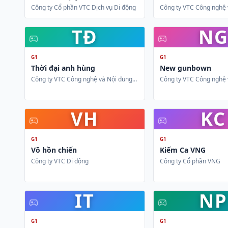
Công ty Cổ phần VTC Dịch vụ Di động
Công ty VTC Công nghệ 
số
TĐ
N
G1
G1
Thời đại anh hùng
New gunbown
Công ty VTC Công nghệ và Nội dung
Công ty VTC Công nghệ 
số
số
VH
KC
G1
G1
Võ hồn chiến
Kiếm Ca VNG
Công ty VTC Di động
Công ty Cổ phần VNG
IT
NP
G1
G1