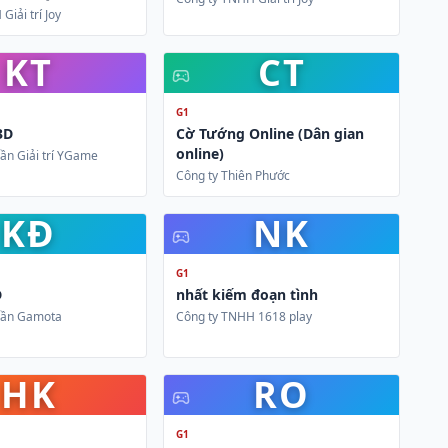
Giải trí Joy
KT
CT
G1
3D
Cờ Tướng Online (Dân gian
online)
ần Giải trí YGame
Công ty Thiên Phước
KĐ
NK
G1
D
nhất kiếm đoạn tình
hần Gamota
Công ty TNHH 1618 play
HK
RO
G1