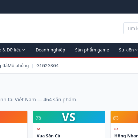
o & Dữ liệu
Doanh nghiệp
Sản phẩm game
Sự kiện
g đá
Mô phỏng
|
G1
G2
G3
G4
ành tại Việt Nam —
464
sản phẩm.
VS
G1
G1
Vua Săn Cá
Hồng Nhan