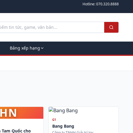
Hotline:
070.320.8888
Bảng xếp hạng
HN
G1
Bang Bang
 Tam Quốc cho
Công ty TNHH Giải trí Joy