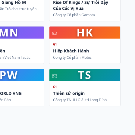
h Giang Hồ M
Rise Of Kings / Sự Trỗi Dậy
Của Các Vị Vua
ần Trò chơi trực tuyến
Công ty Cổ phần Gamota
MN
HK
G1
yện
Hiệp Khách Hành
ần Việt Nam Tactic
Công ty Cổ phần Mobiz
PW
TS
G1
WORLD VNG
Thiên sứ origin
ên Bảo
Công ty TNHH Giải trí Long Đỉnh