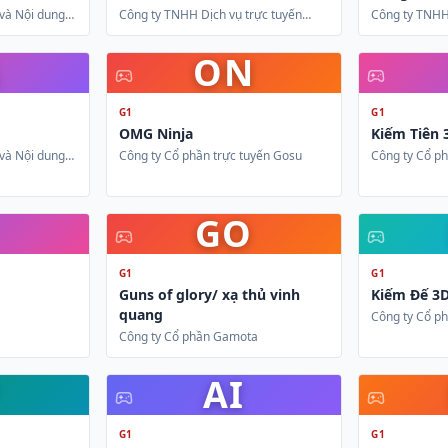
và Nội dung
Công ty TNHH Dịch vụ trực tuyến
Công ty TNHH 
Hoàng Linh
G
ON
G1
G1
OMG Ninja
Kiếm Tiên 
và Nội dung
Công ty Cổ phần trực tuyến Gosu
Công ty Cổ ph
GO
G1
G1
Guns of glory/ xạ thủ vinh
Kiếm Đế 3
quang
Công ty Cổ p
Công ty Cổ phần Gamota
AI
G1
G1