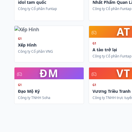
idol tam quốc
Nhất Phẩm Quan L
Công ty Cổ phần Funtap
Công ty Cổ phần Funtap
AT
G1
G1
Xếp Hình
A tào trở lại
Công ty Cổ phần VNG
Công ty Cổ phần Funtap
ĐM
VT
G1
G1
Đạo Mộ Ký
Vương Triều Tranh
Công ty TNHH Soha
Công ty TNHH trực tuyế