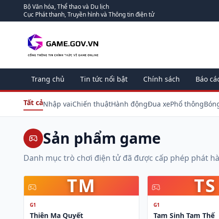
Bộ Văn hóa, Thể thao và Du lịch
Cục Phát thanh, Truyền hình và Thông tin điện tử
Trang chủ
Tin tức nổi bật
Chính sách
Báo cá
Tất cả
Nhập vai
Chiến thuật
Hành động
Đua xe
Phổ thông
Bón
Sản phẩm game
Danh mục trò chơi điện tử đã được cấp phép phát h
TM
TS
G1
G1
Thiên Ma Quyết
Tam Sinh Tam Thế