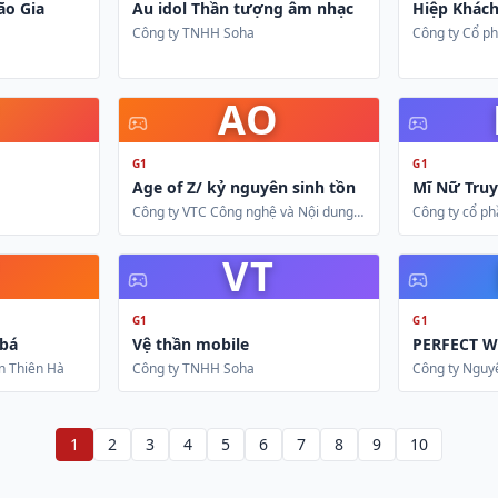
ão Gia
Au idol Thần tượng âm nhạc
Hiệp Khác
Công ty TNHH Soha
Công ty Cổ ph
Bảo Ninh
AO
G1
G1
Age of Z/ kỷ nguyên sinh tồn
Mĩ Nữ Tru
Công ty VTC Công nghệ và Nội dung
Công ty cổ ph
số
VT
G1
G1
 bá
Vệ thần mobile
PERFECT 
n Thiên Hà
Công ty TNHH Soha
Công ty Nguy
1
2
3
4
5
6
7
8
9
10