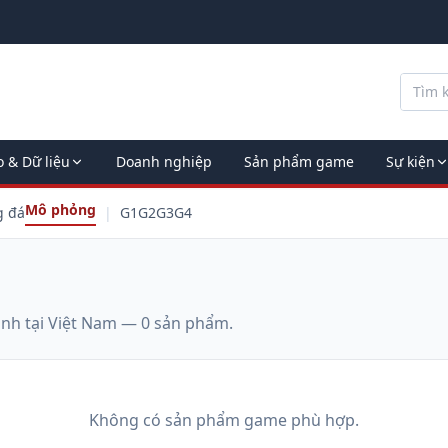
o & Dữ liệu
Doanh nghiệp
Sản phẩm game
Sự kiện
Mô phỏng
g đá
|
G1
G2
G3
G4
ành tại Việt Nam —
0
sản phẩm.
Không có sản phẩm game phù hợp.