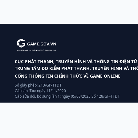
CỤC PHÁT THANH, TRUYỀN HÌNH VÀ THÔNG TIN ĐIỆN TỬ
TRUNG TÂM ĐO KIỂM PHÁT THANH, TRUYỀN HÌNH VÀ THÔ
CỔNG THÔNG TIN CHÍNH THỨC VỀ GAME ONLINE
Số giấy phép: 213/GP-TTĐT
Cấp lần đầu: ngày 11/11/2020
Cấp sửa đổi, bổ sung lần 1: ngày 05/08/2025 Số 128/GP-TTĐT
Chịu trách nhiệm Pháp luật:
Giám đốc Nguyễn Thanh Hải
Chịu trách nhiệm Nội dung:
ông Bùi Quang Ngọc