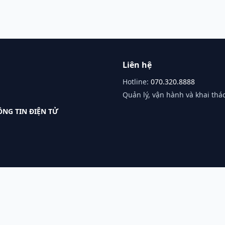
Liên hệ
Hotline:
070.320.8888
Quản lý, vận hành và khai thác
NG TIN ĐIỆN TỬ
©
2026
Cổng Thông Tin Chính Thức Về Game Online — All rights reserved.