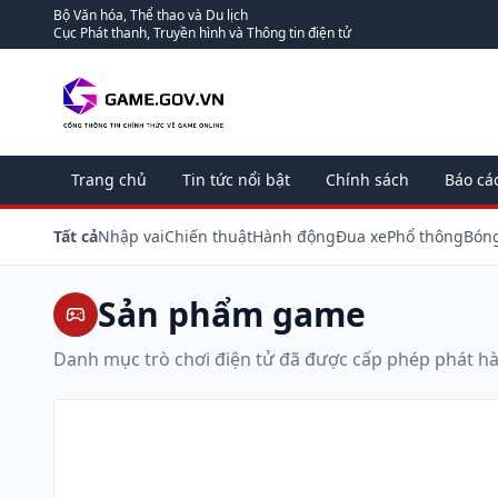
Bộ Văn hóa, Thể thao và Du lịch
Cục Phát thanh, Truyền hình và Thông tin điện tử
Trang chủ
Tin tức nổi bật
Chính sách
Báo cá
Tất cả
Nhập vai
Chiến thuật
Hành động
Đua xe
Phổ thông
Bón
Sản phẩm game
Danh mục trò chơi điện tử đã được cấp phép phát h