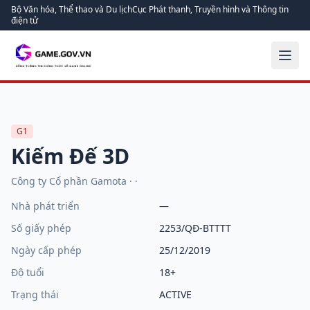
Bộ Văn hóa, Thể thao và Du lịch
Cục Phát thanh, Truyền hình và Thông tin
điện tử
G1
Kiếm Đế 3D
Công ty Cổ phần Gamota
·
·
Nhà phát triển
—
Số giấy phép
2253/QĐ-BTTTT
Ngày cấp phép
25/12/2019
Độ tuổi
18+
Trạng thái
ACTIVE