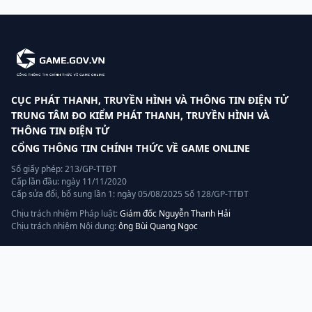
CỤC PHÁT THANH, TRUYỀN HÌNH VÀ THÔNG TIN ĐIỆN TỬ
TRUNG TÂM ĐO KIỂM PHÁT THANH, TRUYỀN HÌNH VÀ
THÔNG TIN ĐIỆN TỬ
CỔNG THÔNG TIN CHÍNH THỨC VỀ GAME ONLINE
Số giấy phép: 213/GP-TTĐT
Cấp lần đầu: ngày 11/11/2020
Cấp sửa đổi, bổ sung lần 1: ngày 05/08/2025 Số 128/GP-TTĐT
Chịu trách nhiệm Pháp luật:
Giám đốc Nguyễn Thanh Hải
Chịu trách nhiệm Nội dung:
ông Bùi Quang Ngọc
Liên hệ
Hotline:
070.320.8888
Quản lý, vận hành và khai thác bởi:
AGP AI
— thành viên tập