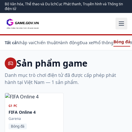
Bộ Văn hóa, Thể thao và Du lịch
Cục Phát thanh, Truyền hình và Thông tin
điện tử
Bóng đá
Tất cả
Nhập vai
Chiến thuật
Hành động
Đua xe
Phổ thông
Sản phẩm game
Danh mục trò chơi điện tử đã được cấp phép phát
hành tại Việt Nam —
1
sản phẩm.
G1
·
PC
FIFA Online 4
Garena
Bóng đá