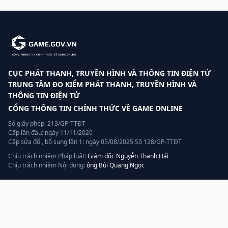
CỤC PHÁT THANH, TRUYỀN HÌNH VÀ THÔNG TIN ĐIỆN TỬ
TRUNG TÂM ĐO KIỂM PHÁT THANH, TRUYỀN HÌNH VÀ
THÔNG TIN ĐIỆN TỬ
CỔNG THÔNG TIN CHÍNH THỨC VỀ GAME ONLINE
Số giấy phép: 213/GP-TTĐT
Cấp lần đầu: ngày 11/11/2020
Cấp sửa đổi, bổ sung lần 1: ngày 05/08/2025 Số 128/GP-TTĐT
Chịu trách nhiệm Pháp luật:
Giám đốc Nguyễn Thanh Hải
Chịu trách nhiệm Nội dung:
ông Bùi Quang Ngọc
Liên hệ
Hotline:
070.320.8888
Quản lý, vận hành và khai thác bởi:
AGP AI
— thành viên tập