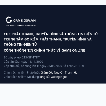
CỤC PHÁT THANH, TRUYỀN HÌNH VÀ THÔNG TIN ĐIỆN TỬ
TRUNG TÂM ĐO KIỂM PHÁT THANH, TRUYỀN HÌNH VÀ
THÔNG TIN ĐIỆN TỬ
CỔNG THÔNG TIN CHÍNH THỨC VỀ GAME ONLINE
Số giấy phép: 213/GP-TTĐT
Cấp lần đầu: ngày 11/11/2020
Cấp sửa đổi, bổ sung lần 1: ngày 05/08/2025 Số 128/GP-TTĐT
Chịu trách nhiệm Pháp luật:
Giám đốc Nguyễn Thanh Hải
Chịu trách nhiệm Nội dung:
ông Bùi Quang Ngọc
Liên hệ
Hotline:
070.320.8888
Quản lý, vận hành và khai thác bởi:
AGP AI
— thành viên tập