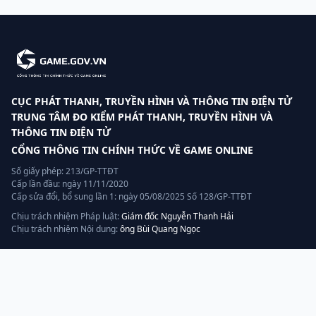
CỤC PHÁT THANH, TRUYỀN HÌNH VÀ THÔNG TIN ĐIỆN TỬ
TRUNG TÂM ĐO KIỂM PHÁT THANH, TRUYỀN HÌNH VÀ
THÔNG TIN ĐIỆN TỬ
CỔNG THÔNG TIN CHÍNH THỨC VỀ GAME ONLINE
Số giấy phép: 213/GP-TTĐT
Cấp lần đầu: ngày 11/11/2020
Cấp sửa đổi, bổ sung lần 1: ngày 05/08/2025 Số 128/GP-TTĐT
Chịu trách nhiệm Pháp luật:
Giám đốc Nguyễn Thanh Hải
Chịu trách nhiệm Nội dung:
ông Bùi Quang Ngọc
Liên hệ
Hotline:
070.320.8888
Quản lý, vận hành và khai thác bởi:
AGP AI
— thành viên tập