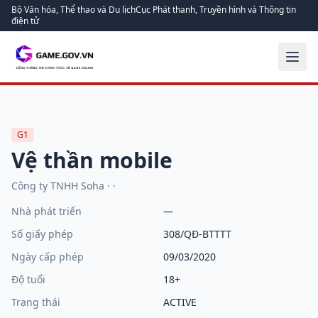
Bộ Văn hóa, Thể thao và Du lịch
Cục Phát thanh, Truyền hình và Thông tin
điện tử
G1
Vệ thần mobile
Công ty TNHH Soha
·
·
Nhà phát triển
—
Số giấy phép
308/QĐ-BTTTT
Ngày cấp phép
09/03/2020
Độ tuổi
18+
Trạng thái
ACTIVE