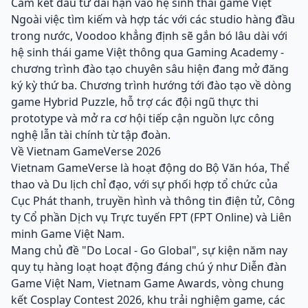
Cam kết đầu tư dài hạn vào hệ sinh thái game Việt
Ngoài việc tìm kiếm và hợp tác với các studio hàng đầu
trong nước, Voodoo khẳng định sẽ gắn bó lâu dài với
hệ sinh thái game Việt thông qua Gaming Academy -
chương trình đào tạo chuyên sâu hiện đang mở đăng
ký kỳ thứ ba. Chương trình hướng tới đào tạo về dòng
game Hybrid Puzzle, hỗ trợ các đội ngũ thực thi
prototype và mở ra cơ hội tiếp cận nguồn lực công
nghệ lẫn tài chính từ tập đoàn.
Về Vietnam GameVerse 2026
Vietnam GameVerse là hoạt động do Bộ Văn hóa, Thể
thao và Du lịch chỉ đạo, với sự phối hợp tổ chức của
Cục Phát thanh, truyền hình và thông tin điện tử, Công
ty Cổ phần Dịch vụ Trực tuyến FPT (FPT Online) và Liên
minh Game Việt Nam.
Mang chủ đề "Do Local - Go Global", sự kiện năm nay
quy tụ hàng loạt hoạt động đáng chú ý như Diễn đàn
Game Việt Nam, Vietnam Game Awards, vòng chung
kết Cosplay Contest 2026, khu trải nghiệm game, các