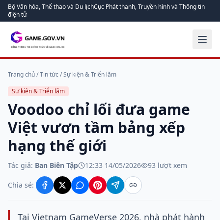
Bộ Văn hóa, Thể thao và Du lịch
Cục Phát thanh, Truyền hình và Thông tin
điện tử
Trang chủ
/
Tin tức
/
Sự kiện & Triển lãm
Sự kiện & Triển lãm
Voodoo chỉ lối đưa game
Việt vươn tầm bảng xếp
hạng thế giới
Tác giả:
Ban Biên Tập
12:33 14/05/2026
93
lượt xem
Chia sẻ:
Tại Vietnam GameVerse 2026, nhà phát hành