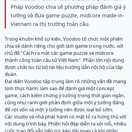
Pháp Voodoo chia sẻ phương pháp đánh giá ý
tưởng và đưa game puzzle, midcore made-in-
Vietnam ra thị trường toàn cầu.
Trong khuôn khổ sự kiện, Voodoo tổ chức một phiên
chia sẻ dành riêng cho giới làm game trong nước, với
chủ đề "Cách ra mắt các game puzzle và midcore
thành công toàn cầu từ Việt Nam". Phần lớn nội dung
được chắt lọc từ bộ tài liệu hướng dẫn nội bộ của tập
đoàn.
Đại diện Voodoo tập trung làm rõ những vấn đề mang
tính thực hành: làm sao để đánh giá một concept
game, cách kiểm chứng ý tưởng trong thời gian ngắn,
cũng như ranh giới phân định giữa một ý tưởng đáng
để rót vốn và một ý tưởng nên được loại bỏ sớm.
Các studio và nhà phát hành có mặt tỏ ra hứng thú với
nội dung trình bày. Phiên hỏi đáp diễn ra sôi nổi, nhiều
cuộc trao đổi vẫn tiếp tục kéo dài ngay cả khi phần