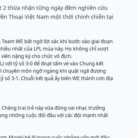
lit 2 thừa nhận từng ngày đêm nghiên cứu
yền Thoại Việt Nam một thời chinh chiến tại
, Team WE bất ngờ lột xác khi bước vào giai đoạn
 nhiều nhất của LPL mùa này. Họ không chỉ vượt
viên nặng ký cho chức vô địch.
 với tỷ số 3-0 để đoạt tấm vé vào Chung kết
iới chuyên môn ngỡ ngàng khi quật ngã đương
 tỷ số 3-1. Chuỗi kết quả ấy biến WE thành cơn địa
. Chàng trai trẻ này vừa đóng vai nhạc trưởng
trong những cuộc đối đầu với các đội mạnh nhất
được Monki hé lộ trong cuộc phỏng vấn mới đây: