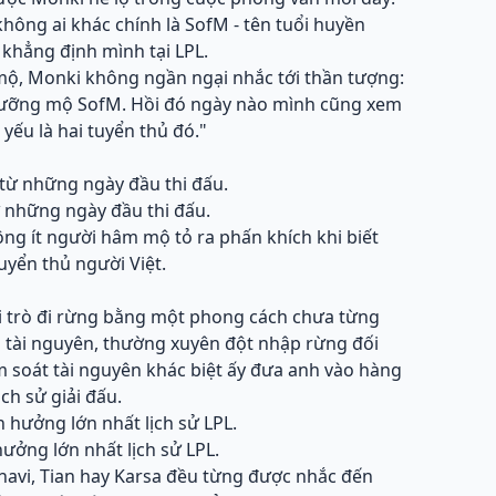
không ai khác chính là SofM - tên tuổi huyền
khẳng định mình tại LPL.
ộ, Monki không ngần ngại nhắc tới thần tượng:
ngưỡng mộ SofM. Hồi đó ngày nào mình cũng xem
yếu là hai tuyển thủ đó."
 những ngày đầu thi đấu.
ông ít người hâm mộ tỏ ra phấn khích khi biết
tuyển thủ người Việt.
ai trò đi rừng bằng một phong cách chưa từng
ưu tài nguyên, thường xuyên đột nhập rừng đối
m soát tài nguyên khác biệt ấy đưa anh vào hàng
ch sử giải đấu.
ưởng lớn nhất lịch sử LPL.
navi, Tian hay Karsa đều từng được nhắc đến