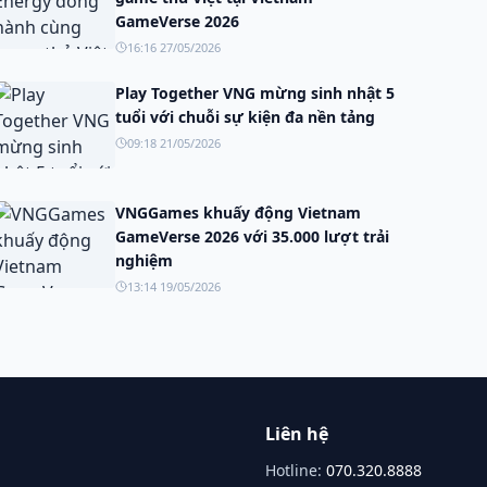
GameVerse 2026
16:16 27/05/2026
Play Together VNG mừng sinh nhật 5
tuổi với chuỗi sự kiện đa nền tảng
09:18 21/05/2026
VNGGames khuấy động Vietnam
GameVerse 2026 với 35.000 lượt trải
nghiệm
13:14 19/05/2026
Liên hệ
Hotline:
070.320.8888