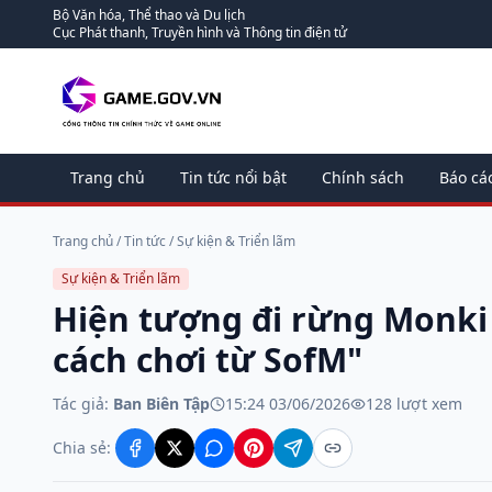
Bộ Văn hóa, Thể thao và Du lịch
Cục Phát thanh, Truyền hình và Thông tin điện tử
Trang chủ
Tin tức nổi bật
Chính sách
Báo cá
Trang chủ
/
Tin tức
/
Sự kiện & Triển lãm
Sự kiện & Triển lãm
Hiện tượng đi rừng Monki 
cách chơi từ SofM"
Tác giả:
Ban Biên Tập
15:24 03/06/2026
128
lượt xem
Chia sẻ: