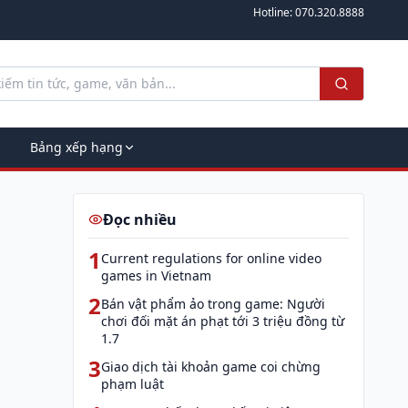
Hotline:
070.320.8888
Bảng xếp hạng
Đọc nhiều
1
Current regulations for online video
games in Vietnam
2
Bán vật phẩm ảo trong game: Người
chơi đối mặt án phạt tới 3 triệu đồng từ
1.7
3
Giao dịch tài khoản game coi chừng
phạm luật