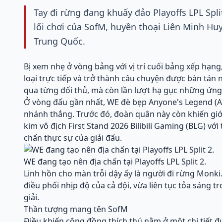
Tay đi rừng đang khuấy đảo Playoffs LPL Sp
lối chơi của SofM, huyền thoại Liên Minh Hu
Trung Quốc.
Bị xem nhẹ ở vòng bảng với vị trí cuối bảng xếp hạng
loại trực tiếp và trở thành câu chuyện được bàn tán
qua từng đối thủ, mà còn lần lượt hạ gục những ứng 
Ở vòng đấu gần nhất, WE đè bẹp Anyone's Legend (AL)
nhánh thắng. Trước đó, đoàn quân này còn khiến g
kim vô địch First Stand 2026 Bilibili Gaming (BLG) với
chấn thực sự của giải đấu.
WE đang tạo nên địa chấn tại Playoffs LPL Split 2.
Linh hồn cho màn trỗi dậy ấy là người đi rừng Monki
điều phối nhịp độ của cả đội, vừa liên tục tỏa sáng 
giải.
Thần tượng mang tên SofM
Điều khiến cộng đồng thích thú nằm ở một chi tiết 