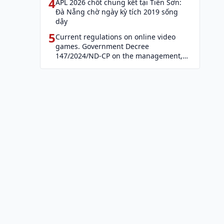
4
APL 2026 chốt chung kết tại Tiên Sơn:
Đà Nẵng chờ ngày kỳ tích 2019 sống
dậy
5
Current regulations on online video
games. Government Decree
147/2024/ND-CP on the management,
provision, and use of Internet services
and cyber information (Decree 147)