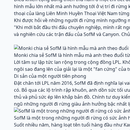
hình mẫu lớn nhất mà anh hướng tới ở vị trí đi rừng 
thoại của làng Liên Minh Huyền Thoại Việt Nam từng 
Khi được hỏi về những người đi rừng mình ngưỡng m
"Khi mới bắt đầu thi đấu chuyên nghiệp, mình rất 
và nghiên cứu các trận đấu của SofM và Canyon. Chủ 
Monki chia sẻ SofM là hình mẫu mà anh theo đuổi từ
Lời tâm sự lập tức lan rộng trong cộng đồng LPL. Kh
ngôi sao đang lên của giải lại là một "fan cứng" của 
Di sản của một người tiên phong
Đặt chân tới LPL năm 2016, SofM đã định nghĩa lại v
có. Bỏ qua các lộ trình rập khuôn, anh dồn sức tối 
thủ và phủ sức ép lên khắp bản đồ. Chính tư duy kiể
ngũ những người đi rừng giàu ảnh hưởng bậc nhất lị
SofM là một trong những người đi rừng có sức ảnh h
Suốt nhiều năm, hàng loạt tên tuổi hàng đầu như Ka