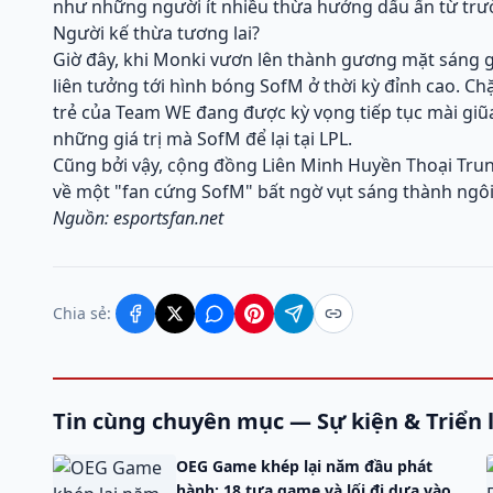
như những người ít nhiều thừa hưởng dấu ấn từ trư
Người kế thừa tương lai?
Giờ đây, khi Monki vươn lên thành gương mặt sáng gi
liên tưởng tới hình bóng SofM ở thời kỳ đỉnh cao. C
trẻ của Team WE đang được kỳ vọng tiếp tục mài giũa 
những giá trị mà SofM để lại tại LPL.
Cũng bởi vậy, cộng đồng Liên Minh Huyền Thoại Tru
về một "fan cứng SofM" bất ngờ vụt sáng thành ngôi
Nguồn: esportsfan.net
Chia sẻ:
Tin cùng chuyên mục — Sự kiện & Triển
OEG Game khép lại năm đầu phát
hành: 18 tựa game và lối đi dựa vào