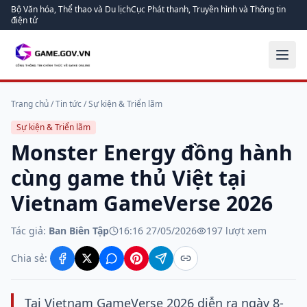
Bộ Văn hóa, Thể thao và Du lịch
Cục Phát thanh, Truyền hình và Thông tin
điện tử
Trang chủ
/
Tin tức
/
Sự kiện & Triển lãm
Sự kiện & Triển lãm
Monster Energy đồng hành
cùng game thủ Việt tại
Vietnam GameVerse 2026
Tác giả:
Ban Biên Tập
16:16 27/05/2026
197
lượt xem
Chia sẻ:
Tại Vietnam GameVerse 2026 diễn ra ngày 8-