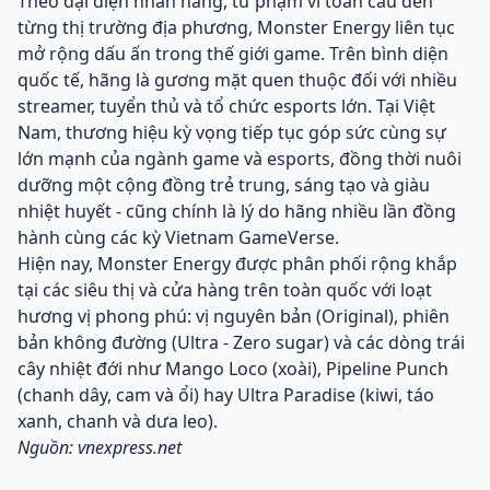
Theo đại diện nhãn hàng, từ phạm vi toàn cầu đến
từng thị trường địa phương, Monster Energy liên tục
mở rộng dấu ấn trong thế giới game. Trên bình diện
quốc tế, hãng là gương mặt quen thuộc đối với nhiều
streamer, tuyển thủ và tổ chức esports lớn. Tại Việt
Nam, thương hiệu kỳ vọng tiếp tục góp sức cùng sự
lớn mạnh của ngành game và esports, đồng thời nuôi
dưỡng một cộng đồng trẻ trung, sáng tạo và giàu
nhiệt huyết - cũng chính là lý do hãng nhiều lần đồng
hành cùng các kỳ Vietnam GameVerse.
Hiện nay, Monster Energy được phân phối rộng khắp
tại các siêu thị và cửa hàng trên toàn quốc với loạt
hương vị phong phú: vị nguyên bản (Original), phiên
bản không đường (Ultra - Zero sugar) và các dòng trái
cây nhiệt đới như Mango Loco (xoài), Pipeline Punch
(chanh dây, cam và ổi) hay Ultra Paradise (kiwi, táo
xanh, chanh và dưa leo).
Nguồn: vnexpress.net