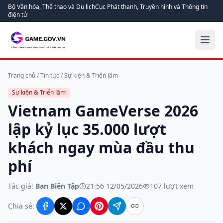
Bộ Văn hóa, Thể thao và Du lịch
Cục Phát thanh, Truyền hình và Thông tin
điện tử
Trang chủ
/
Tin tức
/
Sự kiện & Triển lãm
Sự kiện & Triển lãm
Vietnam GameVerse 2026
lập kỷ lục 35.000 lượt
khách ngay mùa đầu thu
phí
Tác giả:
Ban Biên Tập
21:56 12/05/2026
107
lượt xem
Chia sẻ: