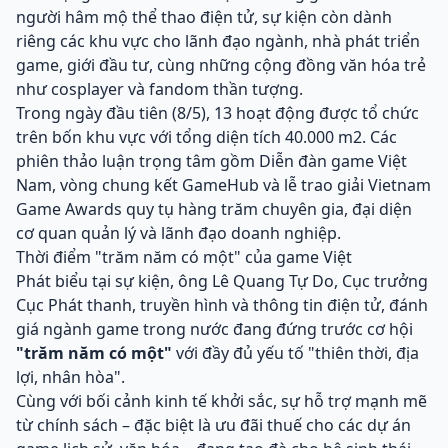
người hâm mộ thể thao điện tử, sự kiện còn dành
riêng các khu vực cho lãnh đạo ngành, nhà phát triển
game, giới đầu tư, cùng những cộng đồng văn hóa trẻ
như cosplayer và fandom thần tượng.
Trong ngày đầu tiên (8/5), 13 hoạt động được tổ chức
trên bốn khu vực với tổng diện tích 40.000 m2. Các
phiên thảo luận trọng tâm gồm Diễn đàn game Việt
Nam, vòng chung kết GameHub và lễ trao giải Vietnam
Game Awards quy tụ hàng trăm chuyên gia, đại diện
cơ quan quản lý và lãnh đạo doanh nghiệp.
Thời điểm "trăm năm có một" của game Việt
Phát biểu tại sự kiện, ông Lê Quang Tự Do, Cục trưởng
Cục Phát thanh, truyền hình và thông tin điện tử, đánh
giá ngành game trong nước đang đứng trước cơ hội
"trăm năm có một"
với đầy đủ yếu tố "thiên thời, địa
lợi, nhân hòa".
Cùng với bối cảnh kinh tế khởi sắc, sự hỗ trợ mạnh mẽ
từ chính sách – đặc biệt là ưu đãi thuế cho các dự án