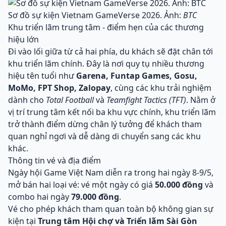
Sơ đồ sự kiện Vietnam GameVerse 2026. Ảnh:
BTC
Khu triển lãm trung tâm - điểm hẹn của các thương
hiệu lớn
Đi vào lối giữa từ cả hai phía, du khách sẽ đặt chân tới
khu triển lãm chính. Đây là nơi quy tụ nhiều thương
hiệu tên tuổi như
Garena, Funtap Games, Gosu,
MoMo, FPT Shop, Zalopay
, cùng các khu trải nghiệm
dành cho
Total Football
và
Teamfight Tactics (TFT)
. Nằm ở
vị trí trung tâm kết nối ba khu vực chính, khu triển lãm
trở thành điểm dừng chân lý tưởng để khách tham
quan nghỉ ngơi và dễ dàng di chuyển sang các khu
khác.
Thông tin vé và địa điểm
Ngày hội Game Việt Nam diễn ra trong hai ngày 8-9/5,
mở bán hai loại vé: vé một ngày có giá
50.000 đồng
và
combo hai ngày
79.000 đồng
.
Vé cho phép khách tham quan toàn bộ không gian sự
kiện tại
Trung tâm Hội chợ và Triển lãm Sài Gòn