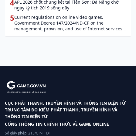
4
APL 2026 chốt chung kết tại Tiên Sơn: Đà Nẵng chờ
ngày kỳ tích 2019 sống dậy
5
Current regulations on online video games.
Government Decree 147/2024/ND-CP on the
management, provision, and use of Internet services
and cyber information (Decree 147)
CỤC PHÁT THANH, TRUYỀN HÌNH VÀ THÔNG TIN ĐIỆN TỬ
TRUNG TÂM ĐO KIỂM PHÁT THANH, TRUYỀN HÌNH VÀ
THÔNG TIN ĐIỆN TỬ
CỔNG THÔNG TIN CHÍNH THỨC VỀ GAME ONLINE
Số giấy phép: 213/GP-TTĐT