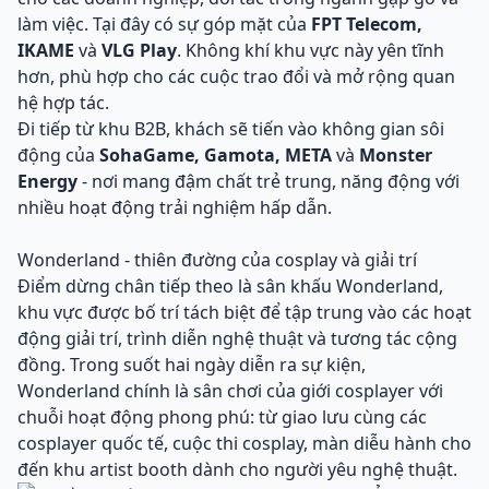
làm việc. Tại đây có sự góp mặt của
FPT Telecom,
IKAME
và
VLG Play
. Không khí khu vực này yên tĩnh
hơn, phù hợp cho các cuộc trao đổi và mở rộng quan
hệ hợp tác.
Đi tiếp từ khu B2B, khách sẽ tiến vào không gian sôi
động của
SohaGame, Gamota, META
và
Monster
Energy
- nơi mang đậm chất trẻ trung, năng động với
nhiều hoạt động trải nghiệm hấp dẫn.
Wonderland - thiên đường của cosplay và giải trí
Điểm dừng chân tiếp theo là sân khấu Wonderland,
khu vực được bố trí tách biệt để tập trung vào các hoạt
động giải trí, trình diễn nghệ thuật và tương tác cộng
đồng. Trong suốt hai ngày diễn ra sự kiện,
Wonderland chính là sân chơi của giới cosplayer với
chuỗi hoạt động phong phú: từ giao lưu cùng các
cosplayer quốc tế, cuộc thi cosplay, màn diễu hành cho
đến khu artist booth dành cho người yêu nghệ thuật.