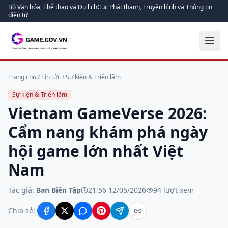
Bộ Văn hóa, Thể thao và Du lịch
Cục Phát thanh, Truyền hình và Thông tin
điện tử
Trang chủ
/
Tin tức
/
Sự kiện & Triển lãm
Sự kiện & Triển lãm
Vietnam GameVerse 2026:
Cẩm nang khám phá ngày
hội game lớn nhất Việt
Nam
Tác giả:
Ban Biên Tập
21:56 12/05/2026
94
lượt xem
Chia sẻ: