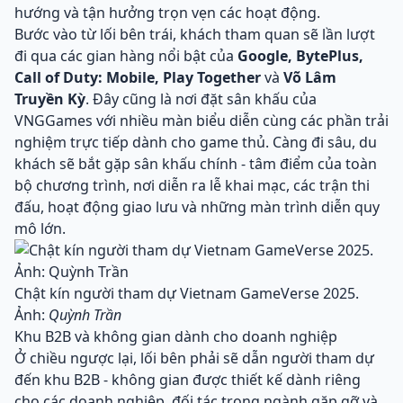
hướng và tận hưởng trọn vẹn các hoạt động.
Bước vào từ lối bên trái, khách tham quan sẽ lần lượt
đi qua các gian hàng nổi bật của
Google, BytePlus,
Call of Duty: Mobile, Play Together
và
Võ Lâm
Truyền Kỳ
. Đây cũng là nơi đặt sân khấu của
VNGGames với nhiều màn biểu diễn cùng các phần trải
nghiệm trực tiếp dành cho game thủ. Càng đi sâu, du
khách sẽ bắt gặp sân khấu chính - tâm điểm của toàn
bộ chương trình, nơi diễn ra lễ khai mạc, các trận thi
đấu, hoạt động giao lưu và những màn trình diễn quy
mô lớn.
Chật kín người tham dự Vietnam GameVerse 2025.
Ảnh:
Quỳnh Trần
Khu B2B và không gian dành cho doanh nghiệp
Ở chiều ngược lại, lối bên phải sẽ dẫn người tham dự
đến khu B2B - không gian được thiết kế dành riêng
cho các doanh nghiệp, đối tác trong ngành gặp gỡ và