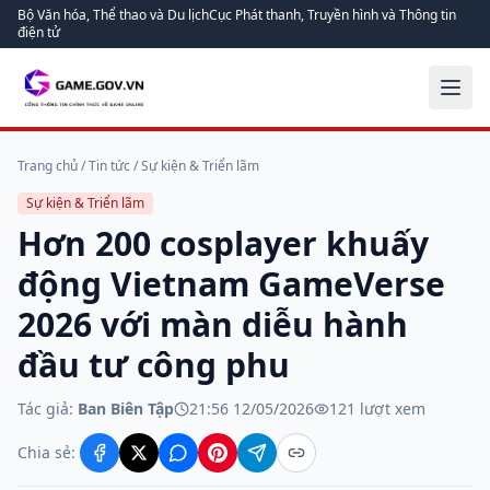
Bộ Văn hóa, Thể thao và Du lịch
Cục Phát thanh, Truyền hình và Thông tin
điện tử
Trang chủ
/
Tin tức
/
Sự kiện & Triển lãm
Sự kiện & Triển lãm
Hơn 200 cosplayer khuấy
động Vietnam GameVerse
2026 với màn diễu hành
đầu tư công phu
Tác giả:
Ban Biên Tập
21:56 12/05/2026
121
lượt xem
Chia sẻ: