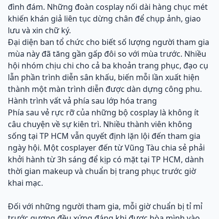
đình đám. Những đoàn cosplay nối dài hàng chục mét
khiến khán giả liên tục dừng chân để chụp ảnh, giao
lưu và xin chữ ký.
Đại diện ban tổ chức cho biết số lượng người tham gia
mùa này đã tăng gần gấp đôi so với mùa trước. Nhiều
hội nhóm chịu chi cho cả ba khoản trang phục, đạo cụ
lẫn phần trình diễn sân khấu, biến mỗi lần xuất hiện
thành một màn trình diễn được dàn dựng công phu.
Hành trình vất vả phía sau lớp hóa trang
Phía sau vẻ rực rỡ của những bộ cosplay là không ít
câu chuyện về sự kiên trì. Nhiều thành viên không
sống tại TP HCM vẫn quyết định lặn lội đến tham gia
ngày hội. Một cosplayer đến từ Vũng Tàu chia sẻ phải
khởi hành từ 3h sáng để kịp có mặt tại TP HCM, dành
thời gian makeup và chuẩn bị trang phục trước giờ
khai mạc.
Đối với những người tham gia, mỗi giờ chuẩn bị tỉ mỉ
trước gương đều xứng đáng khi được hòa mình vào