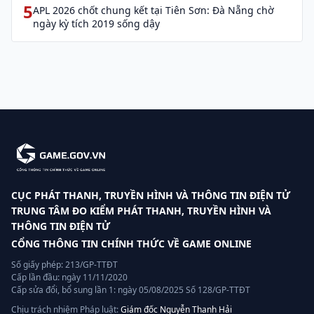
and cyber information (Decree 147)
5
APL 2026 chốt chung kết tại Tiên Sơn: Đà Nẵng chờ
ngày kỳ tích 2019 sống dậy
CỤC PHÁT THANH, TRUYỀN HÌNH VÀ THÔNG TIN ĐIỆN TỬ
TRUNG TÂM ĐO KIỂM PHÁT THANH, TRUYỀN HÌNH VÀ
THÔNG TIN ĐIỆN TỬ
CỔNG THÔNG TIN CHÍNH THỨC VỀ GAME ONLINE
Số giấy phép: 213/GP-TTĐT
Cấp lần đầu: ngày 11/11/2020
Cấp sửa đổi, bổ sung lần 1: ngày 05/08/2025 Số 128/GP-TTĐT
Chịu trách nhiệm Pháp luật:
Giám đốc Nguyễn Thanh Hải