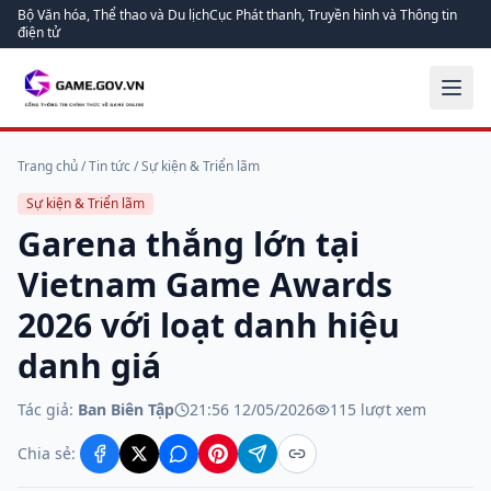
Bộ Văn hóa, Thể thao và Du lịch
Cục Phát thanh, Truyền hình và Thông tin
điện tử
Trang chủ
/
Tin tức
/
Sự kiện & Triển lãm
Sự kiện & Triển lãm
Garena thắng lớn tại
Vietnam Game Awards
2026 với loạt danh hiệu
danh giá
Tác giả:
Ban Biên Tập
21:56 12/05/2026
115
lượt xem
Chia sẻ: