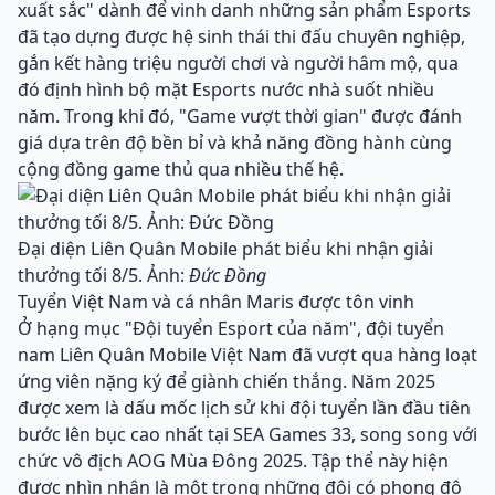
xuất sắc" dành để vinh danh những sản phẩm Esports
đã tạo dựng được hệ sinh thái thi đấu chuyên nghiệp,
gắn kết hàng triệu người chơi và người hâm mộ, qua
đó định hình bộ mặt Esports nước nhà suốt nhiều
năm. Trong khi đó, "Game vượt thời gian" được đánh
giá dựa trên độ bền bỉ và khả năng đồng hành cùng
cộng đồng game thủ qua nhiều thế hệ.
Đại diện Liên Quân Mobile phát biểu khi nhận giải
thưởng tối 8/5. Ảnh:
Đức Đồng
Tuyển Việt Nam và cá nhân Maris được tôn vinh
Ở hạng mục "Đội tuyển Esport của năm", đội tuyển
nam Liên Quân Mobile Việt Nam đã vượt qua hàng loạt
ứng viên nặng ký để giành chiến thắng. Năm 2025
được xem là dấu mốc lịch sử khi đội tuyển lần đầu tiên
bước lên bục cao nhất tại SEA Games 33, song song với
chức vô địch AOG Mùa Đông 2025. Tập thể này hiện
được nhìn nhận là một trong những đội có phong độ