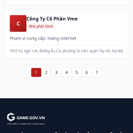
Công Ty Cổ Phần Vme
C
Nhà phát hành
Phạm vi cung cấp: mạng internet
Số 52, ngõ 124, đường Âu Cơ, phường Tứ Liên, quận Tây Hồ, Hà Nội
1
2
3
4
5
6
7