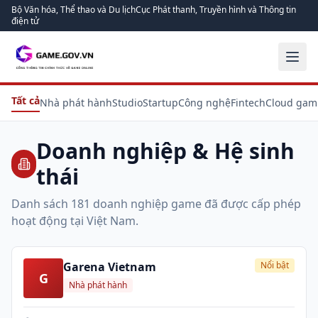
Bộ Văn hóa, Thể thao và Du lịch
Cục Phát thanh, Truyền hình và Thông tin
điện tử
Tất cả
Nhà phát hành
Studio
Startup
Công nghệ
Fintech
Cloud gam
Doanh nghiệp & Hệ sinh
thái
Danh sách
181
doanh nghiệp game đã được cấp phép
hoạt động tại Việt Nam.
Garena Vietnam
Nổi bật
G
Nhà phát hành