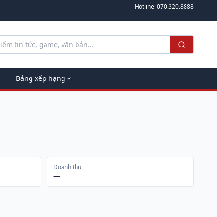
Hotline:
070.320.8888
Bảng xếp hạng
Doanh thu
—