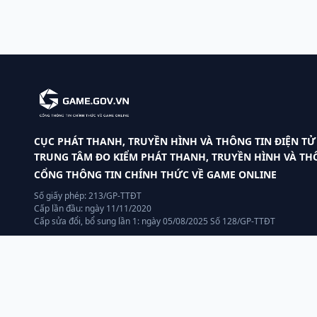
CỤC PHÁT THANH, TRUYỀN HÌNH VÀ THÔNG TIN ĐIỆN TỬ
TRUNG TÂM ĐO KIỂM PHÁT THANH, TRUYỀN HÌNH VÀ THÔ
CỔNG THÔNG TIN CHÍNH THỨC VỀ GAME ONLINE
Số giấy phép: 213/GP-TTĐT
Cấp lần đầu: ngày 11/11/2020
Cấp sửa đổi, bổ sung lần 1: ngày 05/08/2025 Số 128/GP-TTĐT
Chịu trách nhiệm Pháp luật:
Giám đốc Nguyễn Thanh Hải
Chịu trách nhiệm Nội dung:
ông Bùi Quang Ngọc