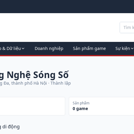
o & Dữ liệu
Doanh nghiệp
Sản phẩm game
Sự kiện
g Nghệ Sóng Số
g Đa, thành phố Hà Nội
· Thành lập
Sản phẩm
0
game
g di động