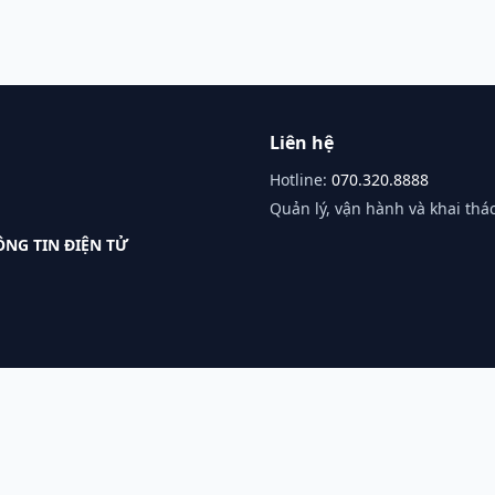
Liên hệ
Hotline:
070.320.8888
Quản lý, vận hành và khai thác
NG TIN ĐIỆN TỬ
©
2026
Cổng Thông Tin Chính Thức Về Game Online — All rights reserved.