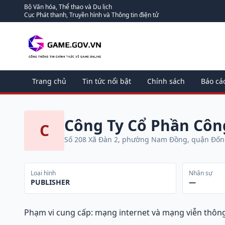
Bộ Văn hóa, Thể thao và Du lịch
Cục Phát thanh, Truyền hình và Thông tin điện tử
Trang chủ
Tin tức nổi bật
Chính sách
Báo cá
Công Ty Cổ Phần Côn
C
Số 208 Xã Đàn 2, phường Nam Đồng, quận Đốn
Loại hình
Nhân sự
PUBLISHER
—
Phạm vi cung cấp: mạng internet và mạng viễn thôn