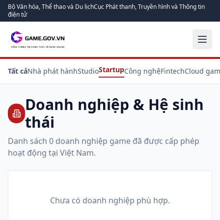
Bộ Văn hóa, Thể thao và Du lịch
Cục Phát thanh, Truyền hình và Thông tin
điện tử
Startup
Tất cả
Nhà phát hành
Studio
Công nghệ
Fintech
Cloud gam
Doanh nghiệp & Hệ sinh
thái
Danh sách
0
doanh nghiệp game đã được cấp phép
hoạt động tại Việt Nam.
Chưa có doanh nghiệp phù hợp.