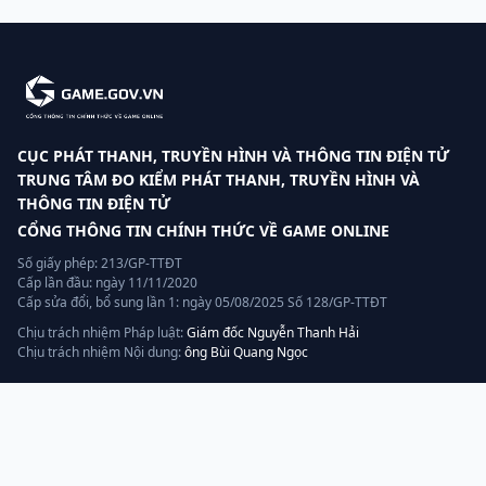
CỤC PHÁT THANH, TRUYỀN HÌNH VÀ THÔNG TIN ĐIỆN TỬ
TRUNG TÂM ĐO KIỂM PHÁT THANH, TRUYỀN HÌNH VÀ
THÔNG TIN ĐIỆN TỬ
CỔNG THÔNG TIN CHÍNH THỨC VỀ GAME ONLINE
Số giấy phép: 213/GP-TTĐT
Cấp lần đầu: ngày 11/11/2020
Cấp sửa đổi, bổ sung lần 1: ngày 05/08/2025 Số 128/GP-TTĐT
Chịu trách nhiệm Pháp luật:
Giám đốc Nguyễn Thanh Hải
Chịu trách nhiệm Nội dung:
ông Bùi Quang Ngọc
Liên hệ
Hotline:
070.320.8888
Quản lý, vận hành và khai thác bởi:
AGP AI
— thành viên tập