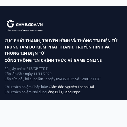
CỤC PHÁT THANH, TRUYỀN HÌNH VÀ THÔNG TIN ĐIỆN TỬ
TRUNG TÂM ĐO KIỂM PHÁT THANH, TRUYỀN HÌNH VÀ
THÔNG TIN ĐIỆN TỬ
CỔNG THÔNG TIN CHÍNH THỨC VỀ GAME ONLINE
Số giấy phép: 213/GP-TTĐT
Cấp lần đầu: ngày 11/11/2020
Cấp sửa đổi, bổ sung lần 1: ngày 05/08/2025 Số 128/GP-TTĐT
Chịu trách nhiệm Pháp luật:
Giám đốc Nguyễn Thanh Hải
Chịu trách nhiệm Nội dung:
ông Bùi Quang Ngọc
Liên hệ
Hotline:
070.320.8888
Quản lý, vận hành và khai thác bởi:
AGP AI
— thành viên tập