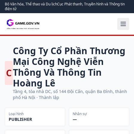
Bộ Văn hóa, Thể thao và Du lịch
Cục Phát thanh, Truyền hình và Thông tin
điện tử
Công Ty Cổ Phần Thương
Mại Công Nghệ Viễn
Thông Và Thông Tin
C
Hoàng Lê
Tầng 4, tòa nhà DC, số 144 Đội Cấn, quận Ba Đình, thành
phố Hà Nội
· Thành lập
Loại hình
Nhân sự
PUBLISHER
—