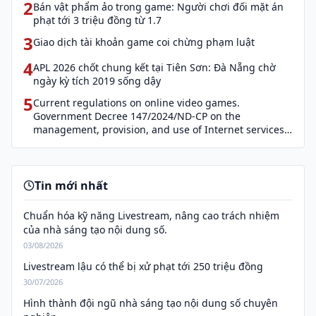
2
Bán vật phẩm ảo trong game: Người chơi đối mặt án
phạt tới 3 triệu đồng từ 1.7
3
Giao dịch tài khoản game coi chừng phạm luật
4
APL 2026 chốt chung kết tại Tiên Sơn: Đà Nẵng chờ
ngày kỳ tích 2019 sống dậy
5
Current regulations on online video games.
Government Decree 147/2024/ND-CP on the
management, provision, and use of Internet services
and cyber information (Decree 147)
Tin mới nhất
Chuẩn hóa kỹ năng Livestream, nâng cao trách nhiệm
của nhà sáng tạo nội dung số.
03/08/2026
Livestream lậu có thể bị xử phạt tới 250 triệu đồng
30/07/2026
Hình thành đội ngũ nhà sáng tạo nội dung số chuyên