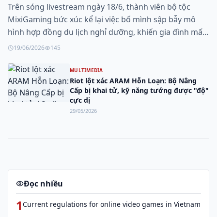
Trên sóng livestream ngày 18/6, thành viên bộ tộc
MixiGaming bức xúc kể lại việc bố mình sập bẫy mô
hình hợp đồng du lịch nghỉ dưỡng, khiến gia đình mất
căn nhà tại khu tập thể cũ Hà Nội.
19/06/2026
145
MULTIMEDIA
Riot lột xác ARAM Hỗn Loạn: Bộ Nâng
Cấp bị khai tử, kỹ năng tướng được "độ"
cực dị
29/05/2026
Đọc nhiều
1
Current regulations for online video games in Vietnam