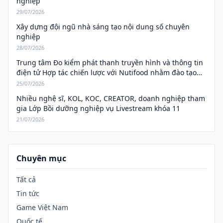
nghiệp
29/07/2026
Xây dựng đội ngũ nhà sáng tạo nội dung số chuyên
nghiệp
28/07/2026
Trung tâm Đo kiểm phát thanh truyền hình và thông tin
điện tử Hợp tác chiến lược với Nutifood nhằm đào tạo
nguồn nhân lực truyền thông số.
25/07/2026
Nhiều nghệ sĩ, KOL, KOC, CREATOR, doanh nghiệp tham
gia Lớp Bồi dưỡng nghiệp vụ Livestream khóa 11
21/07/2026
Chuyên mục
Tất cả
Tin tức
Game Việt Nam
Quốc tế