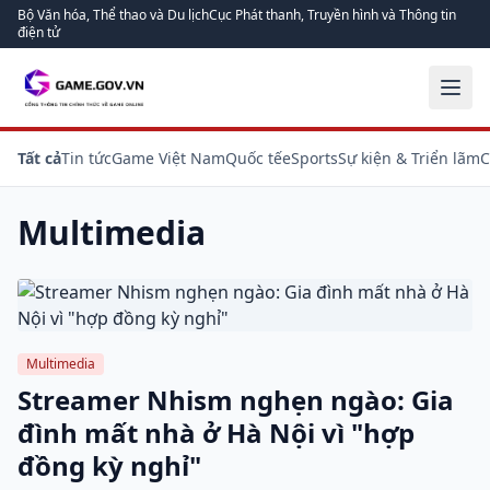
Bộ Văn hóa, Thể thao và Du lịch
Cục Phát thanh, Truyền hình và Thông tin
điện tử
Tất cả
Tin tức
Game Việt Nam
Quốc tế
eSports
Sự kiện & Triển lãm
C
Multimedia
Multimedia
Streamer Nhism nghẹn ngào: Gia
đình mất nhà ở Hà Nội vì "hợp
đồng kỳ nghỉ"