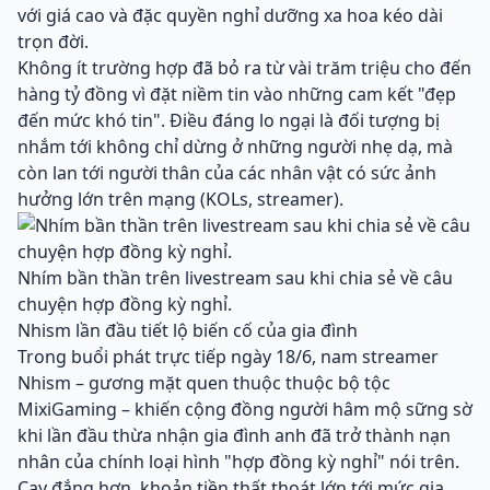
với giá cao và đặc quyền nghỉ dưỡng xa hoa kéo dài
trọn đời.
Không ít trường hợp đã bỏ ra từ vài trăm triệu cho đến
hàng tỷ đồng vì đặt niềm tin vào những cam kết "đẹp
đến mức khó tin". Điều đáng lo ngại là đối tượng bị
nhắm tới không chỉ dừng ở những người nhẹ dạ, mà
còn lan tới người thân của các nhân vật có sức ảnh
hưởng lớn trên mạng (KOLs, streamer).
Nhím bần thần trên livestream sau khi chia sẻ về câu
chuyện hợp đồng kỳ nghỉ.
Nhism lần đầu tiết lộ biến cố của gia đình
Trong buổi phát trực tiếp ngày 18/6, nam streamer
Nhism – gương mặt quen thuộc thuộc bộ tộc
MixiGaming – khiến cộng đồng người hâm mộ sững sờ
khi lần đầu thừa nhận gia đình anh đã trở thành nạn
nhân của chính loại hình "hợp đồng kỳ nghỉ" nói trên.
Cay đắng hơn, khoản tiền thất thoát lớn tới mức gia