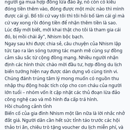
người gạ mua hợp đồng lừa đảo ấy, nó còn có kiểu
đóng tiền thêm vào, đóng được một mức nào thì mình
được cái gì. Bố tôi cứ vay tôi thì tôi hỏi bố làm cái gì mà
cứ vay xong rồi đóng tiền để nhận thêm tiền là sao.
Lúc đấy mới biết, mới khai thật cho tôi là tham gia cái
đó, bị mồi chài ấy", Nhism bộc bạch.
Ngay sau khi được chia sẻ, câu chuyện của Nhism lập
tức tạo ra làn sóng tương tác mạnh mẽ cùng sự đồng
cảm sâu sắc từ cộng đồng mạng. Nhiều người nhận
định các hình thức chào mời đầu tư, hợp đồng du lịch
biến tướng hiện nay được dàn dựng vô cùng tinh vi.
Chúng đánh trúng tâm lý mong muốn có nguồn thu
nhập thụ động hoặc tích cóp cho con cháu của người
lớn tuổi – nhóm vốn ít cập nhật các thủ đoạn lừa đảo
công nghệ cao và mô hình đa cấp trá hình.
Hồi chuông cảnh tỉnh
Biến cố của gia đình Nhism một lần nữa là lời nhắc nhở
đắt giá. Người dân cần hết sức tỉnh táo trước các hội
thảo tri ân, chiêu trò tặng voucher du lịch miễn phí, và