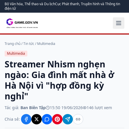
Bộ Văn hóa, Thể thao và Du lịch
Cục Phát thanh, Truyền hình và Thông tin
điện tử
Trang chủ
/
Tin tức
/
Multimedia
Multimedia
Streamer Nhism nghẹn
ngào: Gia đình mất nhà ở
Hà Nội vì "hợp đồng kỳ
nghỉ"
Tác giả:
Ban Biên Tập
15:50 19/06/2026
146
lượt xem
Chia sẻ: