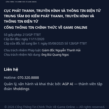
CỤC PHÁT THANH, TRUYỀN HÌNH VÀ THÔNG TIN ĐIỆN TỬ
TRUNG TÂM ĐO KIỂM PHÁT THANH, TRUYỀN HÌNH VÀ
THÔNG TIN ĐIỆN TỬ
CỔNG THÔNG TIN CHÍNH THỨC VỀ GAME ONLINE
Số giấy phép: 213/GP-TTĐT
Cấp lần đầu: ngày 11/11/2020
Cấp sửa đổi, bổ sung lần 1: ngày 05/08/2025 Số 128/GP-TTĐT
Chịu trách nhiệm Pháp luật:
Giám đốc Nguyễn Thanh Hải
Chịu trách nhiệm Nội dung:
ông Bùi Quang Ngọc
Liên hệ
Hotline:
070.320.8888
Quản lý, vận hành và khai thác bởi:
AGP AI
— thành viên tập
đoàn
Vholdings
©
2026
Cổng Thông Tin Chính Thức Về Game Online — All rights reserved.