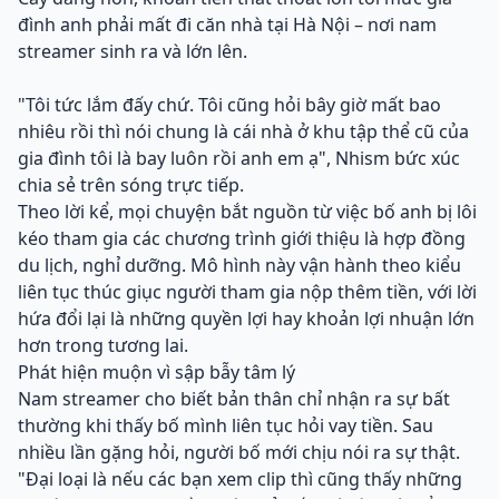
đình anh phải mất đi căn nhà tại Hà Nội – nơi nam
streamer sinh ra và lớn lên.
"Tôi tức lắm đấy chứ. Tôi cũng hỏi bây giờ mất bao
nhiêu rồi thì nói chung là cái nhà ở khu tập thể cũ của
gia đình tôi là bay luôn rồi anh em ạ", Nhism bức xúc
chia sẻ trên sóng trực tiếp.
Theo lời kể, mọi chuyện bắt nguồn từ việc bố anh bị lôi
kéo tham gia các chương trình giới thiệu là hợp đồng
du lịch, nghỉ dưỡng. Mô hình này vận hành theo kiểu
liên tục thúc giục người tham gia nộp thêm tiền, với lời
hứa đổi lại là những quyền lợi hay khoản lợi nhuận lớn
hơn trong tương lai.
Phát hiện muộn vì sập bẫy tâm lý
Nam streamer cho biết bản thân chỉ nhận ra sự bất
thường khi thấy bố mình liên tục hỏi vay tiền. Sau
nhiều lần gặng hỏi, người bố mới chịu nói ra sự thật.
"Đại loại là nếu các bạn xem clip thì cũng thấy những