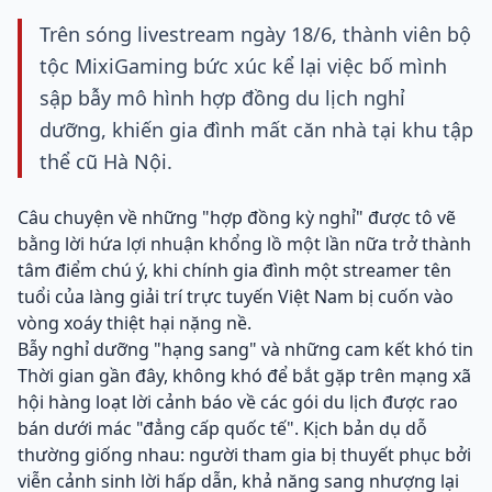
Trên sóng livestream ngày 18/6, thành viên bộ
tộc MixiGaming bức xúc kể lại việc bố mình
sập bẫy mô hình hợp đồng du lịch nghỉ
dưỡng, khiến gia đình mất căn nhà tại khu tập
thể cũ Hà Nội.
Câu chuyện về những "hợp đồng kỳ nghỉ" được tô vẽ
bằng lời hứa lợi nhuận khổng lồ một lần nữa trở thành
tâm điểm chú ý, khi chính gia đình một streamer tên
tuổi của làng giải trí trực tuyến Việt Nam bị cuốn vào
vòng xoáy thiệt hại nặng nề.
Bẫy nghỉ dưỡng "hạng sang" và những cam kết khó tin
Thời gian gần đây, không khó để bắt gặp trên mạng xã
hội hàng loạt lời cảnh báo về các gói du lịch được rao
bán dưới mác "đẳng cấp quốc tế". Kịch bản dụ dỗ
thường giống nhau: người tham gia bị thuyết phục bởi
viễn cảnh sinh lời hấp dẫn, khả năng sang nhượng lại