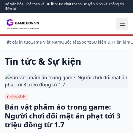
Bộ Văn hóa, Thể thao và Du lịch
Cục Phát thanh, Truyền hình và Thông tin
điện tử
Tất cả
Tin tức
Game Việt Nam
Quốc tế
eSports
Sự kiện & Triển lãm
C
Tin tức & Sự kiện
Chính sách
Bán vật phẩm ảo trong game:
Người chơi đối mặt án phạt tới 3
triệu đồng từ 1.7