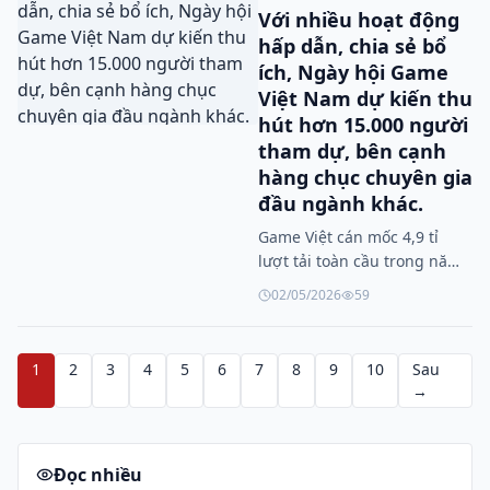
Với nhiều hoạt động
hấp dẫn, chia sẻ bổ
ích, Ngày hội Game
Việt Nam dự kiến thu
hút hơn 15.000 người
tham dự, bên cạnh
hàng chục chuyên gia
đầu ngành khác.
Game Việt cán mốc 4,9 tỉ
lượt tải toàn cầu trong năm
2025
02/05/2026
59
1
2
3
4
5
6
7
8
9
10
Sau
→
Đọc nhiều