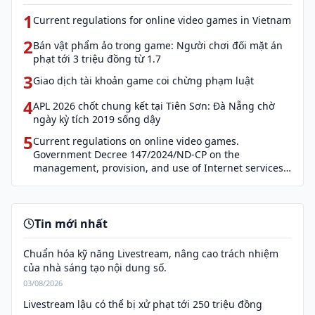
1
Current regulations for online video games in Vietnam
2
Bán vật phẩm ảo trong game: Người chơi đối mặt án
phạt tới 3 triệu đồng từ 1.7
3
Giao dịch tài khoản game coi chừng phạm luật
4
APL 2026 chốt chung kết tại Tiên Sơn: Đà Nẵng chờ
ngày kỳ tích 2019 sống dậy
5
Current regulations on online video games.
Government Decree 147/2024/ND-CP on the
management, provision, and use of Internet services
and cyber information (Decree 147)
Tin mới nhất
Chuẩn hóa kỹ năng Livestream, nâng cao trách nhiệm
của nhà sáng tạo nội dung số.
03/08/2026
Livestream lậu có thể bị xử phạt tới 250 triệu đồng