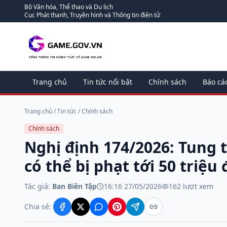
Bộ Văn hóa, Thể thao và Du lịch
Cục Phát thanh, Truyền hình và Thông tin điện tử
Trang chủ
Tin tức nổi bật
Chính sách
Báo cá
Trang chủ
/
Tin tức
/
Chính sách
Chính sách
Nghị định 174/2026: Tung t
có thể bị phạt tới 50 triệu
Tác giả:
Ban Biên Tập
16:16 27/05/2026
162
lượt xem
Chia sẻ: