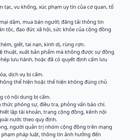
ên tạc, vu khống, xúc phạm uy tín của cơ quan, tổ
, mại dâm, mua bán người; đăng tải thông tin
ân tộc, đạo đức xã hội, sức khỏe của cộng đồng
ém, giết, tai nạn, kinh dị, rùng rợn.
ghệ thuật, xuất bản phẩm mà không được sự đồng
phép lưu hành, hoặc đã có quyết định cấm lưu
óa, dịch vụ bị cấm.
không thể hiện hoặc thể hiện không đúng chủ
g có nội dung bị cấm.
 thức phóng sự, điều tra, phỏng vấn báo chí.
hiết lập tài khoản, trang cộng đồng, kênh nội
oài nước theo quy định.
đồng, người quản trị nhóm cộng đồng trên mạng
vi phạm pháp luật, thông tin ảnh hưởng đến