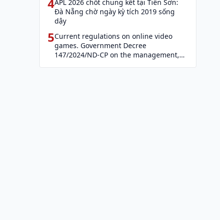
4
APL 2026 chốt chung kết tại Tiên Sơn:
Đà Nẵng chờ ngày kỳ tích 2019 sống
dậy
5
Current regulations on online video
games. Government Decree
147/2024/ND-CP on the management,
provision, and use of Internet services
and cyber information (Decree 147)