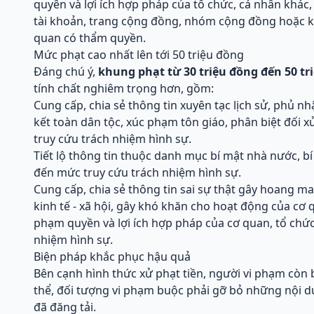
quyền và lợi ích hợp pháp của tổ chức, cá nhân khác
tài khoản, trang cộng đồng, nhóm cộng đồng hoặc k
quan có thẩm quyền.
Mức phạt cao nhất lên tới 50 triệu đồng
Đáng chú ý,
khung phạt từ 30 triệu đồng đến 50 tr
tính chất nghiêm trọng hơn, gồm:
Cung cấp, chia sẻ thông tin xuyên tạc lịch sử, phủ 
kết toàn dân tộc, xúc phạm tôn giáo, phân biệt đối 
truy cứu trách nhiệm hình sự.
Tiết lộ thông tin thuộc danh mục bí mật nhà nước, b
đến mức truy cứu trách nhiệm hình sự.
Cung cấp, chia sẻ thông tin sai sự thật gây hoang m
kinh tế - xã hội, gây khó khăn cho hoạt động của cơ
phạm quyền và lợi ích hợp pháp của cơ quan, tổ chứ
nhiệm hình sự.
Biện pháp khắc phục hậu quả
Bên cạnh hình thức xử phạt tiền, người vi phạm còn
thể, đối tượng vi phạm buộc phải gỡ bỏ những nội du
đã đăng tải.