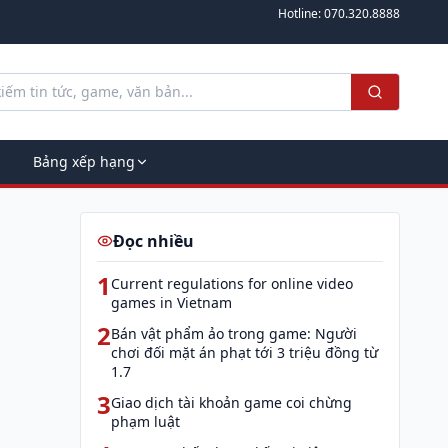
Hotline:
070.320.8888
Bảng xếp hạng
Đọc nhiều
1
Current regulations for online video
games in Vietnam
2
Bán vật phẩm ảo trong game: Người
chơi đối mặt án phạt tới 3 triệu đồng từ
1.7
3
Giao dịch tài khoản game coi chừng
phạm luật