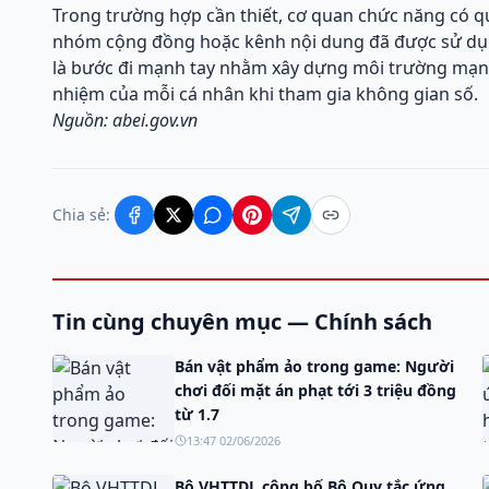
Trong trường hợp cần thiết, cơ quan chức năng có q
nhóm cộng đồng hoặc kênh nội dung đã được sử dụn
là bước đi mạnh tay nhằm xây dựng môi trường mạng
nhiệm của mỗi cá nhân khi tham gia không gian số.
Nguồn: abei.gov.vn
Chia sẻ:
Tin cùng chuyên mục — Chính sách
Bán vật phẩm ảo trong game: Người
chơi đối mặt án phạt tới 3 triệu đồng
từ 1.7
13:47 02/06/2026
Bộ VHTTDL công bố Bộ Quy tắc ứng