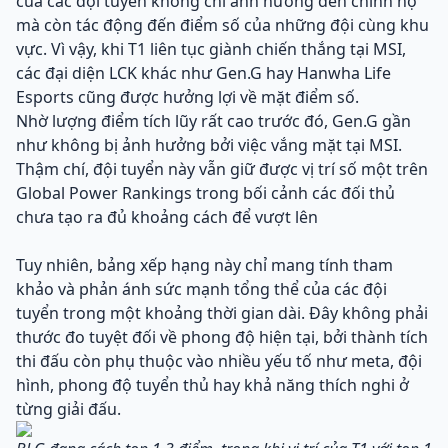
của các đội tuyển không chỉ ảnh hưởng đến chính họ
mà còn tác động đến điểm số của những đội cùng khu
vực. Vì vậy, khi T1 liên tục giành chiến thắng tại MSI,
các đại diện LCK khác như Gen.G hay Hanwha Life
Esports cũng được hưởng lợi về mặt điểm số.
Nhờ lượng điểm tích lũy rất cao trước đó, Gen.G gần
như không bị ảnh hưởng bởi việc vắng mặt tại MSI.
Thậm chí, đội tuyển này vẫn giữ được vị trí số một trên
Global Power Rankings trong bối cảnh các đối thủ
chưa tạo ra đủ khoảng cách để vượt lên
Tuy nhiên, bảng xếp hạng này chỉ mang tính tham
khảo và phản ánh sức mạnh tổng thể của các đội
tuyển trong một khoảng thời gian dài. Đây không phải
thước đo tuyệt đối về phong độ hiện tại, bởi thành tích
thi đấu còn phụ thuộc vào nhiều yếu tố như meta, đội
hình, phong độ tuyển thủ hay khả năng thích nghi ở
từng giải đấu.