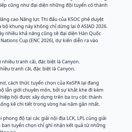
 tiếp cũng như đại diện những đội tuyển có thành
 Nâng cao Năng lực Thi đấu của KSOC phê duyệt
ủa bộ khung này không chỉ dừng lại ở ASIAD 2026.
này nhiều khả năng cũng sẽ đại diện Hàn Quốc
ts Nations Cup (ENC 2026), dự kiến diễn ra vào
iều tranh cãi, đặc biệt là Canyon.
ơ, cách thức tuyển chọn của KeSPA lại đang
ộ lẫn giới chuyên môn, bởi sự khắt khe đi kèm
hiệp hội được xây dựng trên ba trụ cột: thành
hống kê chi tiết trong vòng hai năm gần nhất.
phong độ tại các giải nội địa LCK, LPL cùng giải
, ban tuyển chọn chỉ ghi nhận kết quả từ những