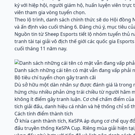
ký với hiệp hội, người giám hộ, huấn luyện viên trực
viên tham gia vòng tuyển chọn.
Theo lộ trình, danh sách chính thức sẽ do Hội đồng
và ấn định vào cuối tháng 6. Đáng chú ý, mục tiêu c
Nguồn tin từ Sheep Esports tiết lộ nhóm tuyển thủ 
tranh tài tại giải vô địch thế giới các quốc gia Espor
cuối tháng 11 năm nay.
Danh sách những cái tên có mặt vẫn đang vấp phải nh
Bộ tiêu chí tuyển chọn gây tranh cãi
Dù sở hữu một dàn nhân sự được đánh giá là trong m
hứng chịu nhiều phản ứng trái chiều từ người hâm m
không ít điểm gây tranh luận. Cơ chế chấm điểm của 
tích giải đấu, danh hiệu cá nhân và hệ thống chỉ số t
Cách tính điểm thành tích
Ở khía cạnh thành tích, KeSPA áp dụng cơ chế quy đổi 
đấu truyền thống KeSPA Cup. Riêng mùa giải hiện tại