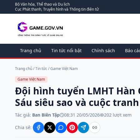
Bộ Văn hóa, Thể thao và Du lịch
Cục Phát thanh, Truyền hình và Thông tin điện tử
Trang chủ
Tin tức nổi bật
Chính sách
Báo cá
Trang chủ
/
Tin tức
/
Game Việt Nam
Game Việt Nam
Đội hình tuyển LMHT Hàn 
Sáu siêu sao và cuộc tran
Tác giả:
Ban Biên Tập
08:31 20/05/2026
202
lượt xem
Chia sẻ: