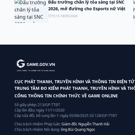
Đấu trường chân lý tỏa sáng tại SNC
2026, mở đường cho Esports nữ Việt
15:15 18/05/2026
CỤC PHÁT THANH, TRUYỀN HÌNH VÀ THÔNG TIN ĐIỆN TỬ
TRUNG TÂM ĐO KIỂM PHÁT THANH, TRUYỀN HÌNH VÀ THÔ
CỔNG THÔNG TIN CHÍNH THỨC VỀ GAME ONLINE
Số giấy phép: 213/GP-TTĐT
Cấp lần đầu: ngày 11/11/2020
Cấp sửa đổi, bổ sung lần 1: ngày 05/08/2025 Số 128/GP-TTĐT
Chịu trách nhiệm Pháp luật:
Giám đốc Nguyễn Thanh Hải
Chịu trách nhiệm Nội dung:
ông Bùi Quang Ngọc