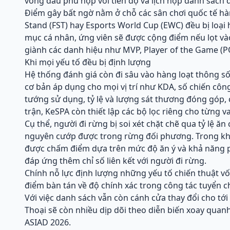
vòng đấu phù hợp với tiến độ và lịch nộp danh sách 
Điểm gây bất ngờ nằm ở chỗ các sân chơi quốc tế hàn
Stand (FST) hay Esports World Cup (EWC) đều bị loại
mục cá nhân, ứng viên sẽ được cộng điểm nếu lọt vào
giành các danh hiệu như MVP, Player of the Game (P
Khi mọi yếu tố đều bị định lượng
Hệ thống đánh giá còn đi sâu vào hàng loạt thông số
cơ bản áp dụng cho mọi vị trí như KDA, số chiến công
tướng sử dụng, tỷ lệ và lượng sát thương đóng góp, 
trận, KeSPA còn thiết lập các bộ lọc riêng cho từng va
Cụ thể, người đi rừng bị soi xét chặt chẽ qua tỷ lệ ă
nguyên cướp được trong rừng đối phương. Trong khi 
được chấm điểm dựa trên mức độ ăn ý và khả năng phố
đáp ứng thêm chỉ số liên kết với người đi rừng.
Chính nỗ lực định lượng những yếu tố chiến thuật v
điểm bàn tán về độ chính xác trong công tác tuyển 
Với việc danh sách vẫn còn cánh cửa thay đổi cho tớ
Thoại sẽ còn nhiều dịp dõi theo diễn biến xoay quan
ASIAD 2026.