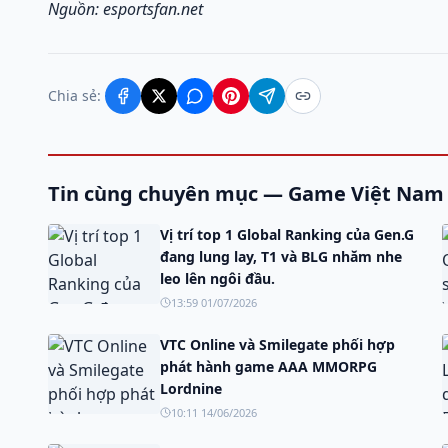
Nguồn: esportsfan.net
Chia sẻ:
Tin cùng chuyên mục — Game Việt Nam
Vị trí top 1 Global Ranking của Gen.G
đang lung lay, T1 và BLG nhăm nhe
leo lên ngôi đầu.
13:59 01/07/2026
VTC Online và Smilegate phối hợp
phát hành game AAA MMORPG
Lordnine
10:11 14/06/2026