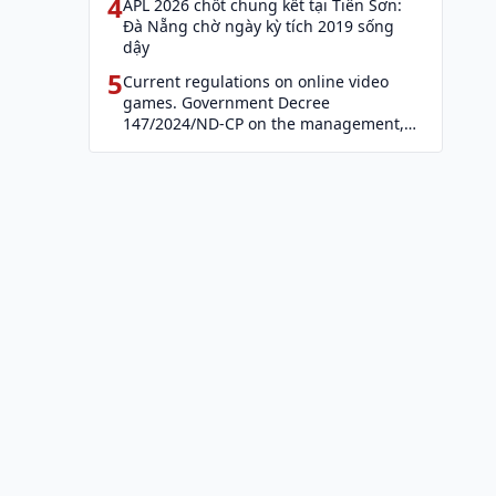
4
APL 2026 chốt chung kết tại Tiên Sơn:
Đà Nẵng chờ ngày kỳ tích 2019 sống
dậy
5
Current regulations on online video
games. Government Decree
147/2024/ND-CP on the management,
provision, and use of Internet services
and cyber information (Decree 147)