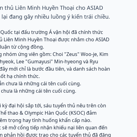
n thủ Liên Minh Huyền Thoại cho ASIAD
lại đang gây nhiều luồng ý kiến trái chiều.
Quốc tại đấu trường Á vận hội đã chính thức
hủ Liên Minh Huyền Thoại được nhắm cho ASIAD
h luận từ cộng đồng.
ong nhóm ứng viên gồm: Choi "Zeus" Woo-je, Kim
-hyeok, Lee "Gumayusi" Min-hyeong và Ryu
 đây mới chỉ là bước đầu tiên, và danh sách hoàn
ốt hạ chính thức.
chưa là những cái tên cuối cùng.
 kỳ đại hội sắp tới, sáu tuyển thủ nêu trên còn
 Thể thao & Olympic Hàn Quốc (KSOC) đảm
iêm trọng hay tình huống khẩn cấp nào.
 sẽ mở cổng tiếp nhận khiếu nại liên quan đến
ền phản hồi được trao cho các tuyển thủ đã đăng