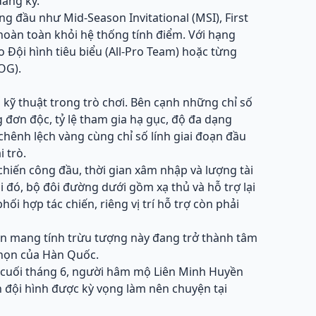
đăng ký.
g đầu như Mid-Season Invitational (MSI), First
 hoàn toàn khỏi hệ thống tính điểm. Với hạng
 Đội hình tiêu biểu (All-Pro Team) hoặc từng
OG).
 kỹ thuật trong trò chơi. Bên cạnh những chỉ số
 đơn độc, tỷ lệ tham gia hạ gục, độ đa dạng
chênh lệch vàng cùng chỉ số lính giai đoạn đầu
i trò.
n chiến công đầu, thời gian xâm nhập và lượng tài
đó, bộ đôi đường dưới gồm xạ thủ và hỗ trợ lại
i hợp tác chiến, riêng vị trí hỗ trợ còn phải
ốn mang tính trừu tượng này đang trở thành tâm
chọn của Hàn Quốc.
i cuối tháng 6, người hâm mộ Liên Minh Huyền
h đội hình được kỳ vọng làm nên chuyện tại