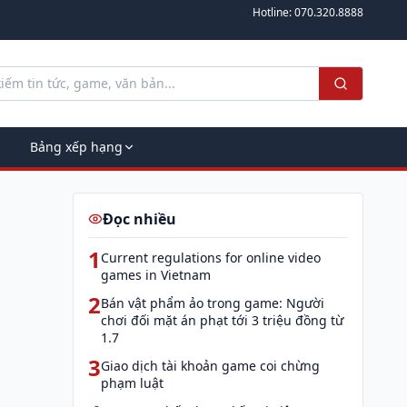
Hotline:
070.320.8888
Bảng xếp hạng
Đọc nhiều
1
Current regulations for online video
games in Vietnam
2
Bán vật phẩm ảo trong game: Người
chơi đối mặt án phạt tới 3 triệu đồng từ
1.7
3
Giao dịch tài khoản game coi chừng
phạm luật