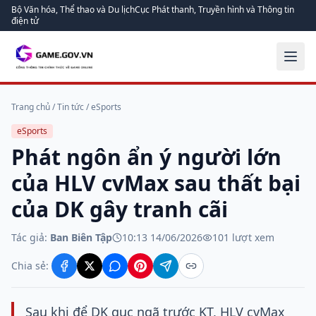
Bộ Văn hóa, Thể thao và Du lịch
Cục Phát thanh, Truyền hình và Thông tin
điện tử
Trang chủ
/
Tin tức
/
eSports
eSports
Phát ngôn ẩn ý người lớn
của HLV cvMax sau thất bại
của DK gây tranh cãi
Tác giả:
Ban Biên Tập
10:13 14/06/2026
101
lượt xem
Chia sẻ:
Sau khi để DK gục ngã trước KT, HLV cvMax