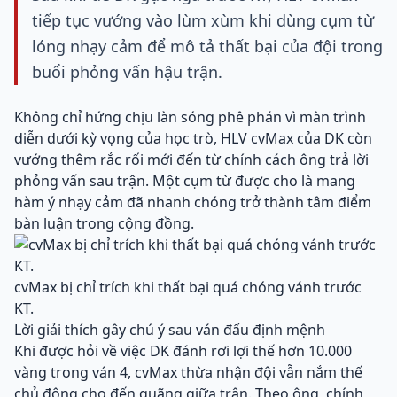
tiếp tục vướng vào lùm xùm khi dùng cụm từ
lóng nhạy cảm để mô tả thất bại của đội trong
buổi phỏng vấn hậu trận.
Không chỉ hứng chịu làn sóng phê phán vì màn trình
diễn dưới kỳ vọng của học trò, HLV cvMax của DK còn
vướng thêm rắc rối mới đến từ chính cách ông trả lời
phỏng vấn sau trận. Một cụm từ được cho là mang
hàm ý nhạy cảm đã nhanh chóng trở thành tâm điểm
bàn luận trong cộng đồng.
cvMax bị chỉ trích khi thất bại quá chóng vánh trước
KT.
Lời giải thích gây chú ý sau ván đấu định mệnh
Khi được hỏi về việc DK đánh rơi lợi thế hơn 10.000
vàng trong ván 4, cvMax thừa nhận đội vẫn nắm thế
chủ động cho đến quãng giữa trận. Theo ông, chính