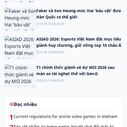
Faker và Son Heung-min: Hai 'báu vật' đưa
Hàn Quốc ra thế giới
15:48 19/06/2026
ASIAD 2026: Esports Việt Nam đặt mục tiêu
giành huy chương, giữ vững top 10 châu Á
15:48 19/06/2026
T1 chính thức giành vé dự MSI 2026 sau
màn so tài nghẹt thở với Gen.G
00:29 17/06/2026
Đọc nhiều
1
Current regulations for online video games in Vietnam
Bán vật phẩm ảo trong game: Người chơi đối mặt án