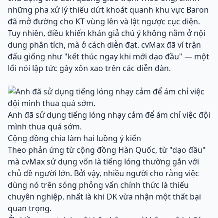
những pha xử lý thiếu dứt khoát quanh khu vực Baron
đã mở đường cho KT vùng lên và lật ngược cục diện.
Tuy nhiên, điều khiến khán giả chú ý không nằm ở nội
dung phân tích, mà ở cách diễn đạt. cvMax đã ví trận
đấu giống như "kết thúc ngay khi mới dạo đầu" — một
lối nói lập tức gây xôn xao trên các diễn đàn.
Anh đã sử dụng tiếng lóng nhạy cảm để ám chỉ việc đội
mình thua quá sớm.
Cộng đồng chia làm hai luồng ý kiến
Theo phản ứng từ cộng đồng Hàn Quốc, từ "dạo đầu"
mà cvMax sử dụng vốn là tiếng lóng thường gắn với
chủ đề người lớn. Bởi vậy, nhiều người cho rằng việc
dùng nó trên sóng phỏng vấn chính thức là thiếu
chuyên nghiệp, nhất là khi DK vừa nhận một thất bại
quan trọng.