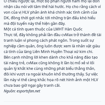
Ở chiều ngược lại, một bộ phận người hâm mộ lại đón
nhận câu nói với tâm thế hài hước. Họ cho rằng cách ví
von của vị HLV phản ánh khá chính xác tình cảnh của
DK, đồng thời gợi nhắc tới những trận đấu khó hiểu
mà đội tuyển này thể hiện gần đây.
Một cá tính quen thuộc của LMHT Hàn Quốc
Thực tế, đây không phải lần đầu cvMax trở thành đề tài
tranh luận vì phong cách phát ngôn. Trong suốt sự
nghiệp cầm quân, ông luôn được xem là nhân vật giàu
cá tính của làng Liên Minh Huyền Thoại xứ kim chi.
Bên cạnh những lời khen dành cho khả năng đào tạo
tài năng trẻ, cvMax cũng không ít lần bị mổ xẻ vì lối
quản lý khắt khe cùng những phát biểu thẳng thắn,
đôi khi vượt ra ngoài khuôn khổ thường thấy. Sự việc
lần này vì thế càng khắc họa rõ nét hình ảnh một HLV
chưa bao giờ ngại gây tranh cãi.
Nguồn: esportsfan.net