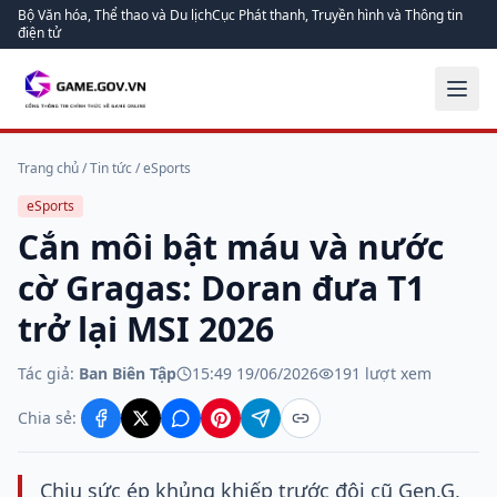
Bộ Văn hóa, Thể thao và Du lịch
Cục Phát thanh, Truyền hình và Thông tin
điện tử
Trang chủ
/
Tin tức
/
eSports
eSports
Cắn môi bật máu và nước
cờ Gragas: Doran đưa T1
trở lại MSI 2026
Tác giả:
Ban Biên Tập
15:49 19/06/2026
191
lượt xem
Chia sẻ:
Chịu sức ép khủng khiếp trước đội cũ Gen.G,