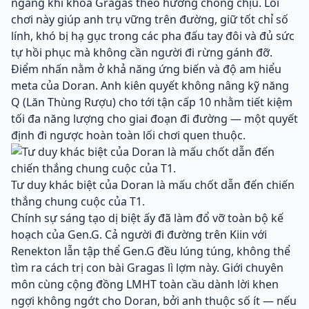
ngàng khi khóa Gragas theo hướng chống chịu. Lối
chơi này giúp anh trụ vững trên đường, giữ tốt chỉ số
lính, khó bị hạ gục trong các pha đấu tay đôi và đủ sức
tự hồi phục mà không cần người đi rừng gánh đỡ.
Điểm nhấn nằm ở khả năng ứng biến và độ am hiểu
meta của Doran. Anh kiên quyết không nâng kỹ năng
Q (Lăn Thùng Rượu) cho tới tận cấp 10 nhằm tiết kiệm
tối đa năng lượng cho giai đoạn đi đường — một quyết
định đi ngược hoàn toàn lối chơi quen thuộc.
Tư duy khác biệt của Doran là mấu chốt dẫn đến chiến
thắng chung cuộc của T1.
Chính sự sáng tạo dị biệt ấy đã làm đổ vỡ toàn bộ kế
hoạch của Gen.G. Cả người đi đường trên Kiin với
Renekton lẫn tập thể Gen.G đều lúng túng, không thể
tìm ra cách trị con bài Gragas lì lợm này. Giới chuyên
môn cùng cộng đồng LMHT toàn cầu dành lời khen
ngợi không ngớt cho Doran, bởi anh thuộc số ít — nếu