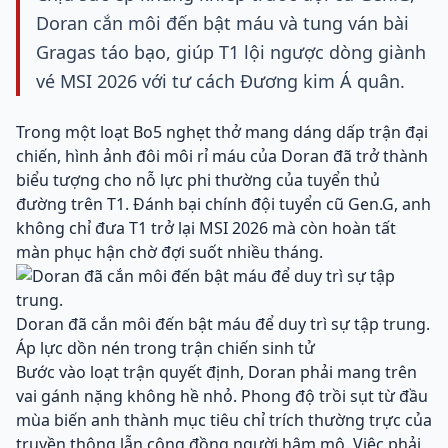
Doran cắn môi đến bật máu và tung ván bài
Gragas táo bạo, giúp T1 lội ngược dòng giành
vé MSI 2026 với tư cách Đương kim Á quân.
Trong một loạt Bo5 nghẹt thở mang dáng dấp trận đại
chiến, hình ảnh đôi môi rỉ máu của Doran đã trở thành
biểu tượng cho nỗ lực phi thường của tuyển thủ
đường trên T1. Đánh bại chính đội tuyển cũ Gen.G, anh
không chỉ đưa T1 trở lại MSI 2026 mà còn hoàn tất
màn phục hận chờ đợi suốt nhiều tháng.
Doran đã cắn môi đến bật máu để duy trì sự tập trung.
Áp lực dồn nén trong trận chiến sinh tử
Bước vào loạt trận quyết định, Doran phải mang trên
vai gánh nặng không hề nhỏ. Phong độ trồi sụt từ đầu
mùa biến anh thành mục tiêu chỉ trích thường trực của
truyền thông lẫn cộng đồng người hâm mộ. Việc phải