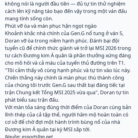
không nói là người đầu tiên — đủ tự tin thử nghiệm
cách lên kỹ năng táo bạo đến vậy trong một ván đấu
mang tính sống còn.
Phút vỡ òa và màn phục hận ngọt ngào
Khoảnh khắc nhà chính của Gen.G nổ tung ở ván 5,
Doran vỡ òa trong niềm hạnh phúc. Đánh bại đội
tuyển cũ để chính thức giành vé trở lại MSI 2026 trong
tư cách Đương kim Á quân là phần thưởng xứng đáng
cho mồ hôi và cả máu của tuyển thủ đường trên T1.
"Tôi cảm thấy vô cùng hạnh phúc và tự tin vào lúc này.
Chiến thắng này chính là màn phục thù thành công
của chúng tôi trước Gen.G sau thất bại đáng tiếc tại
trận Chung kết Tổng MSI 2025 vừa qua", Doran tự tin
phát biểu sau trận đấu.
Với màn tỏa sáng đúng thời điểm của Doran cùng bản
lĩnh thép của cả tập thể, người hâm mộ hoàn toàn có
cơ sở để chờ đợi một hành trình bùng nổ của nhà
Đương kim Á quân tại kỳ MSI sắp tới.
Nguồn: esportsfan.net