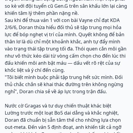
so kè với đội tuyển cũ Gen.G trên sân khấu lớn lại càng
khiến tâm lý thêm phần nặng nề.
Sau khi để thua ván 1 với con bài Vayne chỉ đạt KDA
2/6/6, Doran thừa hiểu đối thủ sẽ tập trung mọi hỏa
lực để bóp nghẹt vị trí của mình. Quyết không để bản
thân lơ là dù chỉ một khoảnh khắc, anh tự đẩy mình
vào trạng thái tập trung tối đa. Thói quen cắn môi gần
như vô thức kéo dài từ vòng cấm chọn cho đến lúc thi
đấu khiến môi anh bật máu — dấu vết rõ rệt của sự
khốc liệt và ý chí đến cùng.
"Tôi biết mình buộc phải tập trung hết sức mình. Đối
thủ chắc chắn sẽ khai thác đường trên không ngừng
nghỉ", Doran chia sẻ về áp lực trong trận đấu.
Nước cờ Gragas và tư duy chiến thuật khác biệt
Lường trước một loạt Bo5 dai dẳng và khắc nghiệt,
Doran đã chuẩn bị sẵn tâm thế cho những lựa chọn
out-meta. Đến ván 5 định đoạt, anh khiến tất cả ngỡ