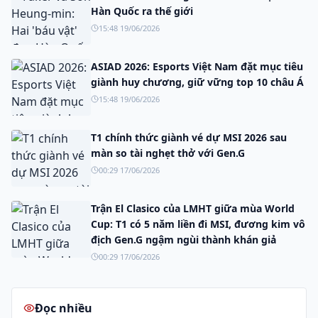
Hàn Quốc ra thế giới
15:48 19/06/2026
ASIAD 2026: Esports Việt Nam đặt mục tiêu
giành huy chương, giữ vững top 10 châu Á
15:48 19/06/2026
T1 chính thức giành vé dự MSI 2026 sau
màn so tài nghẹt thở với Gen.G
00:29 17/06/2026
Trận El Clasico của LMHT giữa mùa World
Cup: T1 có 5 năm liền đi MSI, đương kim vô
địch Gen.G ngậm ngùi thành khán giả
00:29 17/06/2026
Đọc nhiều