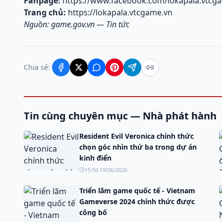
Fanpage:
https://www.facebook.com/lokapala.vtcg
Trang chủ:
https://lokapala.vtcgame.vn
Nguồn:
game.gov.vn — Tin tức
Chia sẻ:
Tin cùng chuyên mục — Nhà phát hành
Resident Evil Veronica chính thức
chọn góc nhìn thứ ba trong dự án
kinh điển
15:50 19/06/2026
Triển lãm game quốc tế - Vietnam
Gameverse 2024 chính thức được
công bố