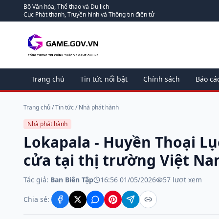
Bộ Văn hóa, Thể thao và Du lịch
Cục Phát thanh, Truyền hình và Thông tin điện tử
Trang chủ
Tin tức nổi bật
Chính sách
Báo cá
Trang chủ
/
Tin tức
/
Nhà phát hành
Nhà phát hành
Lokapala - Huyền Thoại Lụ
cửa tại thị trường Việt N
Tác giả:
Ban Biên Tập
16:56 01/05/2026
57
lượt xem
Chia sẻ: