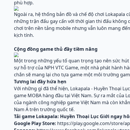
phù hợp.
Ngoài ra, hệ thống bản đồ và chế độ chơi Lokapala
những trận đấu gay cấn với thời gian thi đấu không
chơi trên nền tảng mobile nhưng vẫn luôn mang đế
kịch tính.
Cộng đồng game thủ đầy tiềm năng
Một trong những yếu tố quan trọng tạo nên sức hút 
sự hỗ trợ của NPH VTC Game, một nhà phát hành hàn
chắn sẽ mang lại cho tựa game một môi trường ga
Tương lai đầy hứa hẹn
Với những gì đã thể hiện, Lokapala - Huyền Thoại Lụ
game MOBA hàng đầu tại Việt Nam. Sự ra mắt của Lo
của ngành công nghiệp game Việt Nam mà còn khẳng 
Nam Á trên trường quốc tế.
Tải game Lokapala: Huyền Thoại Lục Giới ngay h
Google Play Store:
https://play.google.com/store/a