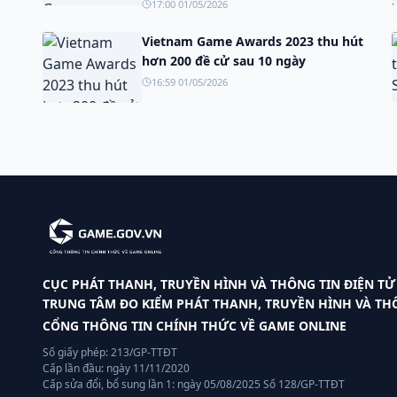
17:00 01/05/2026
Vietnam Game Awards 2023 thu hút
hơn 200 đề cử sau 10 ngày
16:59 01/05/2026
CỤC PHÁT THANH, TRUYỀN HÌNH VÀ THÔNG TIN ĐIỆN TỬ
TRUNG TÂM ĐO KIỂM PHÁT THANH, TRUYỀN HÌNH VÀ THÔ
CỔNG THÔNG TIN CHÍNH THỨC VỀ GAME ONLINE
Số giấy phép: 213/GP-TTĐT
Cấp lần đầu: ngày 11/11/2020
Cấp sửa đổi, bổ sung lần 1: ngày 05/08/2025 Số 128/GP-TTĐT