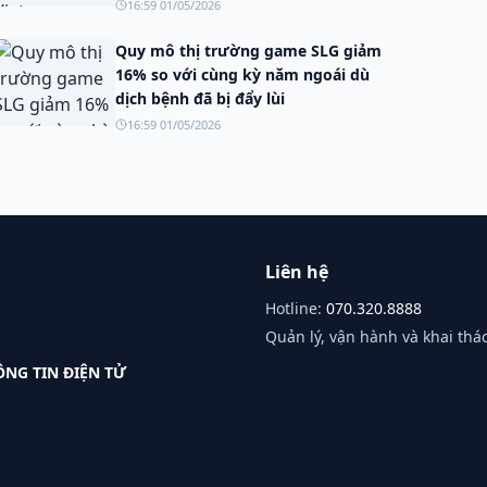
công bố
16:59 01/05/2026
Quy mô thị trường game SLG giảm
16% so với cùng kỳ năm ngoái dù
dịch bệnh đã bị đẩy lùi
16:59 01/05/2026
Liên hệ
Hotline:
070.320.8888
Quản lý, vận hành và khai thác
NG TIN ĐIỆN TỬ