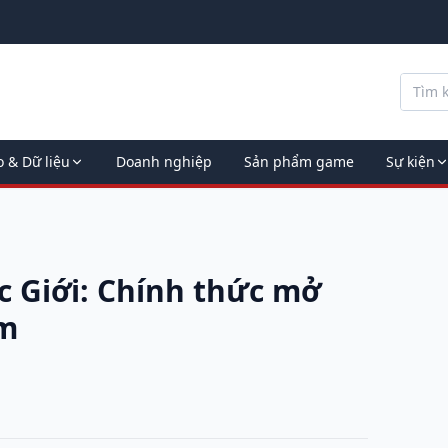
o & Dữ liệu
Doanh nghiệp
Sản phẩm game
Sự kiện
c Giới: Chính thức mở
am