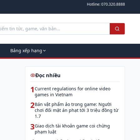
Hotline:
070.320.8888
Bảng xếp hạng
Đọc nhiều
1
Current regulations for online video
games in Vietnam
2
Bán vật phẩm ảo trong game: Người
chơi đối mặt án phạt tới 3 triệu đồng từ
1.7
3
Giao dịch tài khoản game coi chừng
phạm luật