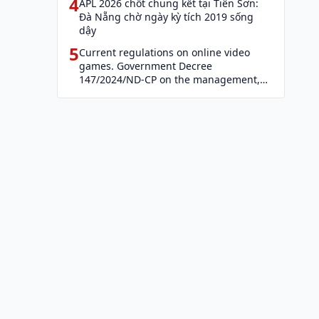
4
APL 2026 chốt chung kết tại Tiên Sơn:
Đà Nẵng chờ ngày kỳ tích 2019 sống
dậy
5
Current regulations on online video
games. Government Decree
147/2024/ND-CP on the management,
provision, and use of Internet services
and cyber information (Decree 147)