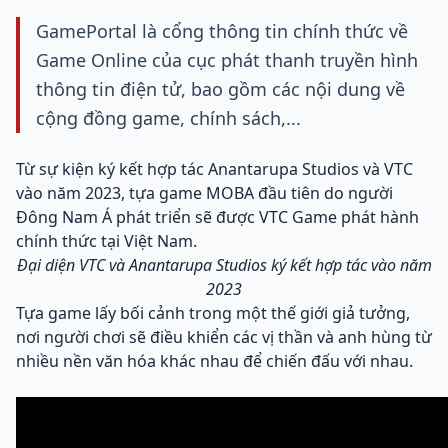
GamePortal là cổng thông tin chính thức về
Game Online của cục phát thanh truyền hình
thông tin điện tử, bao gồm các nội dung về
cộng đồng game, chính sách,...
Từ sự kiện ký kết hợp tác Anantarupa Studios và VTC
vào năm 2023, tựa game MOBA đầu tiên do người
Đông Nam Á phát triển sẽ được VTC Game phát hành
chính thức tại Việt Nam.
Đại diện VTC và Anantarupa Studios ký kết hợp tác vào năm
2023
Tựa game lấy bối cảnh trong một thế giới giả tưởng,
nơi người chơi sẽ điều khiển các vị thần và anh hùng từ
nhiều nền văn hóa khác nhau để chiến đấu với nhau.