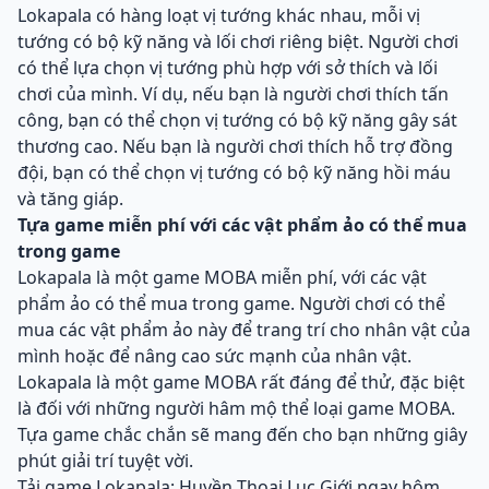
Lokapala có hàng loạt vị tướng khác nhau, mỗi vị
tướng có bộ kỹ năng và lối chơi riêng biệt. Người chơi
có thể lựa chọn vị tướng phù hợp với sở thích và lối
chơi của mình. Ví dụ, nếu bạn là người chơi thích tấn
công, bạn có thể chọn vị tướng có bộ kỹ năng gây sát
thương cao. Nếu bạn là người chơi thích hỗ trợ đồng
đội, bạn có thể chọn vị tướng có bộ kỹ năng hồi máu
và tăng giáp.
Tựa game miễn phí với các vật phẩm ảo có thể mua
trong game
Lokapala là một game MOBA miễn phí, với các vật
phẩm ảo có thể mua trong game. Người chơi có thể
mua các vật phẩm ảo này để trang trí cho nhân vật của
mình hoặc để nâng cao sức mạnh của nhân vật.
Lokapala là một game MOBA rất đáng để thử, đặc biệt
là đối với những người hâm mộ thể loại game MOBA.
Tựa game chắc chắn sẽ mang đến cho bạn những giây
phút giải trí tuyệt vời.
Tải game Lokapala: Huyền Thoại Lục Giới ngay hôm