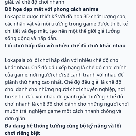
giải, và chế độ chơi nhanh.
Đồ họa đẹp mắt với phong cách anime
Lokapala được thiết kế với đồ họa 3D chất lượng cao,
các nhân vật và môi trường trong game được thiết kế
chi tiết và đẹp mắt, tạo nên một thế giới giả tưởng
sống động và hấp dẫn.
Lối chơi hấp dẫn với nhiều chế độ chơi khác nhau
Lokapala có lối chơi hấp dẫn với nhiều chế độ chơi
khác nhau. Chế độ đấu xếp hạng là chế độ chơi chính
của game, nơi người chơi sẽ cạnh tranh với nhau để
giành thứ hạng cao nhất. Chế độ đấu giải là chế độ
chơi dành cho những người chơi chuyên nghiệp, nơi
họ sẽ thi đấu với nhau để giành giải thưởng. Chế độ
chơi nhanh là chế độ chơi dành cho những người chơi
muốn trải nghiệm game một cách nhanh chóng và
đơn giản.
Đa dạng hệ thống tướng cùng bộ kỹ năng và lối
chơi riêng biệt