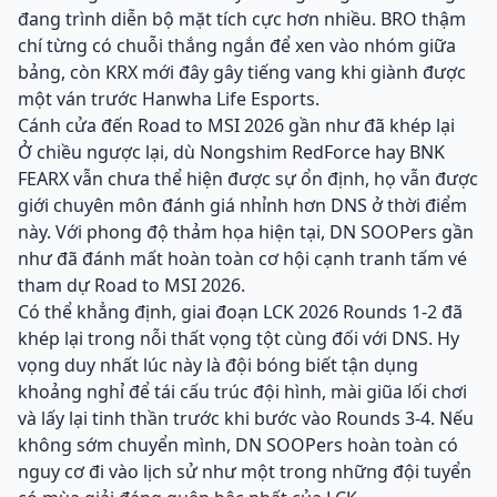
đang trình diễn bộ mặt tích cực hơn nhiều. BRO thậm
chí từng có chuỗi thắng ngắn để xen vào nhóm giữa
bảng, còn KRX mới đây gây tiếng vang khi giành được
một ván trước Hanwha Life Esports.
Cánh cửa đến Road to MSI 2026 gần như đã khép lại
Ở chiều ngược lại, dù Nongshim RedForce hay BNK
FEARX vẫn chưa thể hiện được sự ổn định, họ vẫn được
giới chuyên môn đánh giá nhỉnh hơn DNS ở thời điểm
này. Với phong độ thảm họa hiện tại, DN SOOPers gần
như đã đánh mất hoàn toàn cơ hội cạnh tranh tấm vé
tham dự Road to MSI 2026.
Có thể khẳng định, giai đoạn LCK 2026 Rounds 1-2 đã
khép lại trong nỗi thất vọng tột cùng đối với DNS. Hy
vọng duy nhất lúc này là đội bóng biết tận dụng
khoảng nghỉ để tái cấu trúc đội hình, mài giũa lối chơi
và lấy lại tinh thần trước khi bước vào Rounds 3-4. Nếu
không sớm chuyển mình, DN SOOPers hoàn toàn có
nguy cơ đi vào lịch sử như một trong những đội tuyển