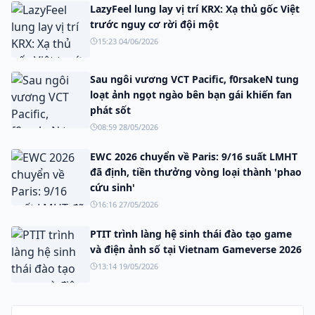
LazyFeel lung lay vị trí KRX: Xạ thủ gốc Việt
trước nguy cơ rời đội một
15:23 04/06/2026
Sau ngôi vương VCT Pacific, f0rsakeN tung
loạt ảnh ngọt ngào bên bạn gái khiến fan
phát sốt
08:59 28/05/2026
EWC 2026 chuyển về Paris: 9/16 suất LMHT
đã định, tiền thưởng vòng loại thành 'phao
cứu sinh'
16:16 27/05/2026
PTIT trình làng hệ sinh thái đào tạo game
và điện ảnh số tại Vietnam Gameverse 2026
13:14 19/05/2026