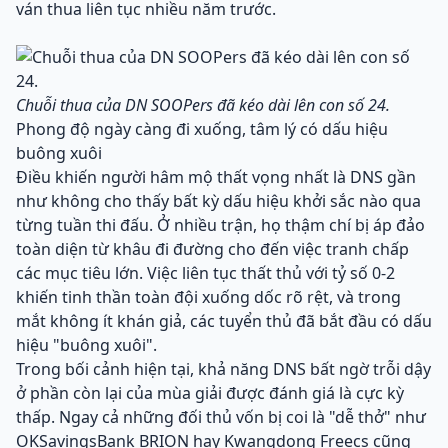
ván thua liên tục nhiều năm trước.
Chuỗi thua của DN SOOPers đã kéo dài lên con số 24.
Phong độ ngày càng đi xuống, tâm lý có dấu hiệu
buông xuôi
Điều khiến người hâm mộ thất vọng nhất là DNS gần
như không cho thấy bất kỳ dấu hiệu khởi sắc nào qua
từng tuần thi đấu. Ở nhiều trận, họ thậm chí bị áp đảo
toàn diện từ khâu đi đường cho đến việc tranh chấp
các mục tiêu lớn. Việc liên tục thất thủ với tỷ số 0-2
khiến tinh thần toàn đội xuống dốc rõ rệt, và trong
mắt không ít khán giả, các tuyển thủ đã bắt đầu có dấu
hiệu "buông xuôi".
Trong bối cảnh hiện tại, khả năng DNS bất ngờ trỗi dậy
ở phần còn lại của mùa giải được đánh giá là cực kỳ
thấp. Ngay cả những đối thủ vốn bị coi là "dễ thở" như
OKSavingsBank BRION hay Kwangdong Freecs cũng