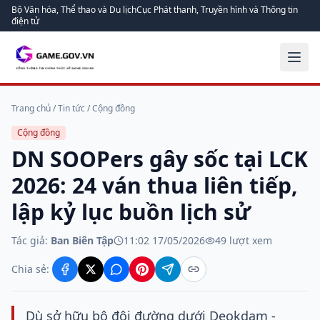
Bộ Văn hóa, Thể thao và Du lịch
Cục Phát thanh, Truyền hình và Thông tin
điện tử
Trang chủ
/
Tin tức
/
Cộng đồng
Cộng đồng
DN SOOPers gây sốc tại LCK
2026: 24 ván thua liên tiếp,
lập kỷ lục buồn lịch sử
Tác giả:
Ban Biên Tập
11:02 17/05/2026
49
lượt xem
Chia sẻ:
Dù sở hữu bộ đôi đường dưới Deokdam -