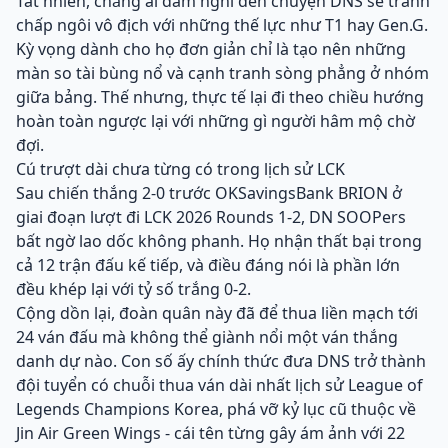
Tất nhiên, chẳng ai dám nghĩ đến chuyện DNS sẽ tranh
chấp ngôi vô địch với những thế lực như T1 hay Gen.G.
Kỳ vọng dành cho họ đơn giản chỉ là tạo nên những
màn so tài bùng nổ và cạnh tranh sòng phẳng ở nhóm
giữa bảng. Thế nhưng, thực tế lại đi theo chiều hướng
hoàn toàn ngược lại với những gì người hâm mộ chờ
đợi.
Cú trượt dài chưa từng có trong lịch sử LCK
Sau chiến thắng 2-0 trước OKSavingsBank BRION ở
giai đoạn lượt đi LCK 2026 Rounds 1-2, DN SOOPers
bất ngờ lao dốc không phanh. Họ nhận thất bại trong
cả 12 trận đấu kế tiếp, và điều đáng nói là phần lớn
đều khép lại với tỷ số trắng 0-2.
Cộng dồn lại, đoàn quân này đã để thua liền mạch tới
24 ván đấu mà không thể giành nổi một ván thắng
danh dự nào. Con số ấy chính thức đưa DNS trở thành
đội tuyển có chuỗi thua ván dài nhất lịch sử League of
Legends Champions Korea, phá vỡ kỷ lục cũ thuộc về
Jin Air Green Wings - cái tên từng gây ám ảnh với 22