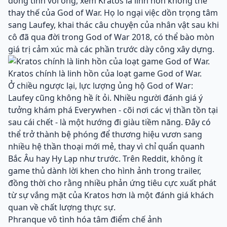
đồng tình với ông, xem Kratos là linh hồn không thể
thay thế của God of War. Họ lo ngại việc dồn trọng tâm
sang Laufey, khai thác câu chuyện của nhân vật sau khi
cô đã qua đời trong God of War 2018, có thể bào mòn
giá trị cảm xúc mà các phần trước dày công xây dựng.
Kratos chính là linh hồn của loạt game God of War.
Ở chiều ngược lại, lực lượng ủng hộ God of War:
Laufey cũng không hề ít ỏi. Nhiều người đánh giá ý
tưởng khám phá Everywhen - cõi nơi các vị thần tồn tại
sau cái chết - là một hướng đi giàu tiềm năng. Đây có
thể trở thành bệ phóng để thương hiệu vươn sang
nhiều hệ thần thoại mới mẻ, thay vì chỉ quẩn quanh
Bắc Âu hay Hy Lạp như trước. Trên Reddit, không ít
game thủ dành lời khen cho hình ảnh trong trailer,
đồng thời cho rằng nhiều phản ứng tiêu cực xuất phát
từ sự vắng mặt của Kratos hơn là một đánh giá khách
quan về chất lượng thực sự.
Phranque vô tình hóa tâm điểm chế ảnh