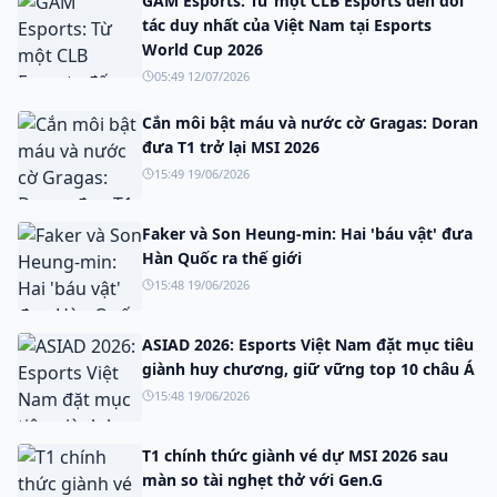
GAM Esports: Từ một CLB Esports đến đối
tác duy nhất của Việt Nam tại Esports
World Cup 2026
05:49 12/07/2026
Cắn môi bật máu và nước cờ Gragas: Doran
đưa T1 trở lại MSI 2026
15:49 19/06/2026
Faker và Son Heung-min: Hai 'báu vật' đưa
Hàn Quốc ra thế giới
15:48 19/06/2026
ASIAD 2026: Esports Việt Nam đặt mục tiêu
giành huy chương, giữ vững top 10 châu Á
15:48 19/06/2026
T1 chính thức giành vé dự MSI 2026 sau
màn so tài nghẹt thở với Gen.G