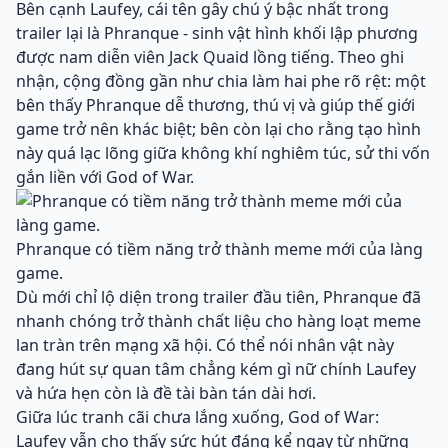
Bên cạnh Laufey, cái tên gây chú ý bậc nhất trong
trailer lại là Phranque - sinh vật hình khối lập phương
được nam diễn viên Jack Quaid lồng tiếng. Theo ghi
nhận, cộng đồng gần như chia làm hai phe rõ rệt: một
bên thấy Phranque dễ thương, thú vị và giúp thế giới
game trở nên khác biệt; bên còn lại cho rằng tạo hình
này quá lạc lõng giữa không khí nghiêm túc, sử thi vốn
gắn liền với God of War.
Phranque có tiềm năng trở thành meme mới của làng
game.
Dù mới chỉ lộ diện trong trailer đầu tiên, Phranque đã
nhanh chóng trở thành chất liệu cho hàng loạt meme
lan tràn trên mạng xã hội. Có thể nói nhân vật này
đang hút sự quan tâm chẳng kém gì nữ chính Laufey
và hứa hẹn còn là đề tài bàn tán dài hơi.
Giữa lúc tranh cãi chưa lắng xuống, God of War:
Laufey vẫn cho thấy sức hút đáng kể ngay từ những