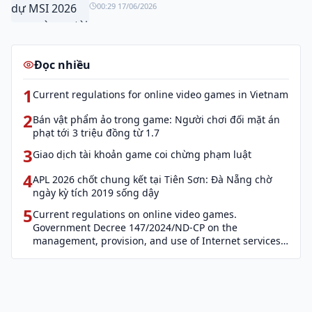
00:29 17/06/2026
Đọc nhiều
1
Current regulations for online video games in Vietnam
2
Bán vật phẩm ảo trong game: Người chơi đối mặt án
phạt tới 3 triệu đồng từ 1.7
3
Giao dịch tài khoản game coi chừng phạm luật
4
APL 2026 chốt chung kết tại Tiên Sơn: Đà Nẵng chờ
ngày kỳ tích 2019 sống dậy
5
Current regulations on online video games.
Government Decree 147/2024/ND-CP on the
management, provision, and use of Internet services
and cyber information (Decree 147)