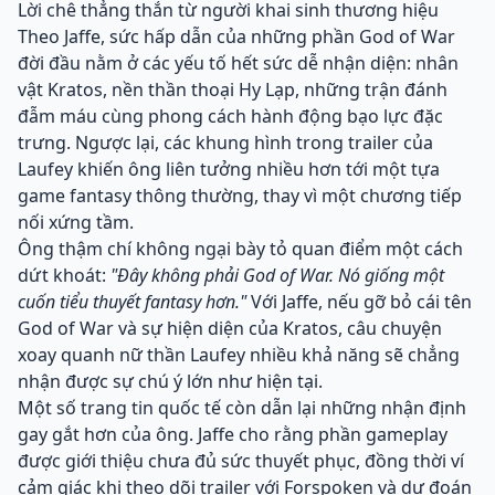
Lời chê thẳng thắn từ người khai sinh thương hiệu
Theo Jaffe, sức hấp dẫn của những phần God of War
đời đầu nằm ở các yếu tố hết sức dễ nhận diện: nhân
vật Kratos, nền thần thoại Hy Lạp, những trận đánh
đẫm máu cùng phong cách hành động bạo lực đặc
trưng. Ngược lại, các khung hình trong trailer của
Laufey khiến ông liên tưởng nhiều hơn tới một tựa
game fantasy thông thường, thay vì một chương tiếp
nối xứng tầm.
Ông thậm chí không ngại bày tỏ quan điểm một cách
dứt khoát:
"Đây không phải God of War. Nó giống một
cuốn tiểu thuyết fantasy hơn."
Với Jaffe, nếu gỡ bỏ cái tên
God of War và sự hiện diện của Kratos, câu chuyện
xoay quanh nữ thần Laufey nhiều khả năng sẽ chẳng
nhận được sự chú ý lớn như hiện tại.
Một số trang tin quốc tế còn dẫn lại những nhận định
gay gắt hơn của ông. Jaffe cho rằng phần gameplay
được giới thiệu chưa đủ sức thuyết phục, đồng thời ví
cảm giác khi theo dõi trailer với Forspoken và dự đoán