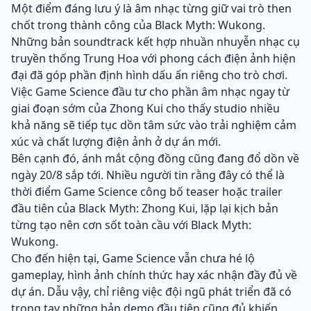
Một điểm đáng lưu ý là âm nhạc từng giữ vai trò then
chốt trong thành công của Black Myth: Wukong.
Những bản soundtrack kết hợp nhuần nhuyễn nhạc cụ
truyền thống Trung Hoa với phong cách điện ảnh hiện
đại đã góp phần định hình dấu ấn riêng cho trò chơi.
Việc Game Science đầu tư cho phần âm nhạc ngay từ
giai đoạn sớm của Zhong Kui cho thấy studio nhiều
khả năng sẽ tiếp tục dồn tâm sức vào trải nghiệm cảm
xúc và chất lượng điện ảnh ở dự án mới.
Bên cạnh đó, ánh mắt cộng đồng cũng đang đổ dồn về
ngày 20/8 sắp tới. Nhiều người tin rằng đây có thể là
thời điểm Game Science công bố teaser hoặc trailer
đầu tiên của Black Myth: Zhong Kui, lặp lại kịch bản
từng tạo nên cơn sốt toàn cầu với Black Myth:
Wukong.
Cho đến hiện tại, Game Science vẫn chưa hé lộ
gameplay, hình ảnh chính thức hay xác nhận đầy đủ về
dự án. Dẫu vậy, chỉ riêng việc đội ngũ phát triển đã có
trong tay những bản demo đầu tiên cũng đủ khiến