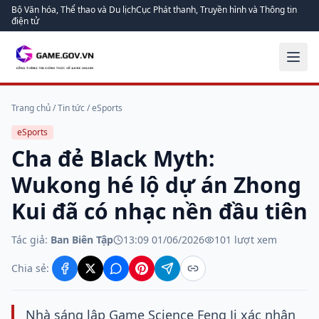
Bộ Văn hóa, Thể thao và Du lịch
Cục Phát thanh, Truyền hình và Thông tin
điện tử
Trang chủ
/
Tin tức
/
eSports
eSports
Cha đẻ Black Myth:
Wukong hé lộ dự án Zhong
Kui đã có nhạc nền đầu tiên
Tác giả:
Ban Biên Tập
13:09 01/06/2026
101
lượt xem
Chia sẻ:
Nhà sáng lập Game Science Feng Ji xác nhận