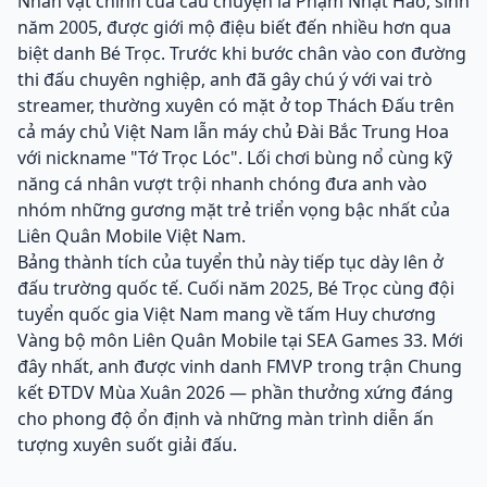
Nhân vật chính của câu chuyện là Phạm Nhật Hào, sinh
năm 2005, được giới mộ điệu biết đến nhiều hơn qua
biệt danh Bé Trọc. Trước khi bước chân vào con đường
thi đấu chuyên nghiệp, anh đã gây chú ý với vai trò
streamer, thường xuyên có mặt ở top Thách Đấu trên
cả máy chủ Việt Nam lẫn máy chủ Đài Bắc Trung Hoa
với nickname "Tớ Trọc Lóc". Lối chơi bùng nổ cùng kỹ
năng cá nhân vượt trội nhanh chóng đưa anh vào
nhóm những gương mặt trẻ triển vọng bậc nhất của
Liên Quân Mobile Việt Nam.
Bảng thành tích của tuyển thủ này tiếp tục dày lên ở
đấu trường quốc tế. Cuối năm 2025, Bé Trọc cùng đội
tuyển quốc gia Việt Nam mang về tấm Huy chương
Vàng bộ môn Liên Quân Mobile tại SEA Games 33. Mới
đây nhất, anh được vinh danh FMVP trong trận Chung
kết ĐTDV Mùa Xuân 2026 — phần thưởng xứng đáng
cho phong độ ổn định và những màn trình diễn ấn
tượng xuyên suốt giải đấu.