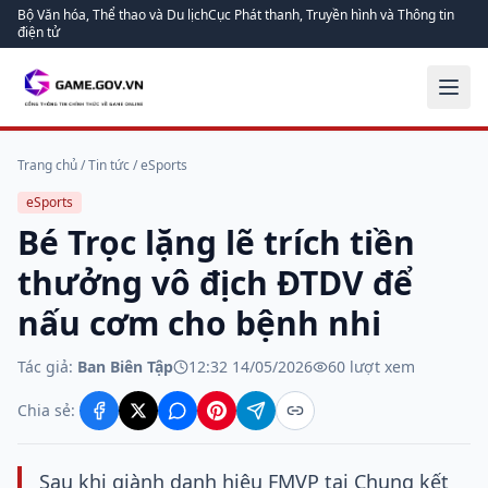
Bộ Văn hóa, Thể thao và Du lịch
Cục Phát thanh, Truyền hình và Thông tin
điện tử
Trang chủ
/
Tin tức
/
eSports
eSports
Bé Trọc lặng lẽ trích tiền
thưởng vô địch ĐTDV để
nấu cơm cho bệnh nhi
Tác giả:
Ban Biên Tập
12:32 14/05/2026
60
lượt xem
Chia sẻ:
Sau khi giành danh hiệu FMVP tại Chung kết