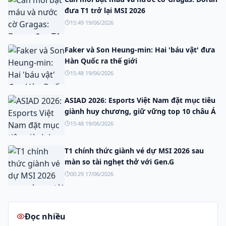
đưa T1 trở lại MSI 2026
15:49 19/06/2026
Faker và Son Heung-min: Hai 'báu vật' đưa
Hàn Quốc ra thế giới
15:48 19/06/2026
ASIAD 2026: Esports Việt Nam đặt mục tiêu
giành huy chương, giữ vững top 10 châu Á
15:48 19/06/2026
T1 chính thức giành vé dự MSI 2026 sau
màn so tài nghẹt thở với Gen.G
00:29 17/06/2026
Đọc nhiều