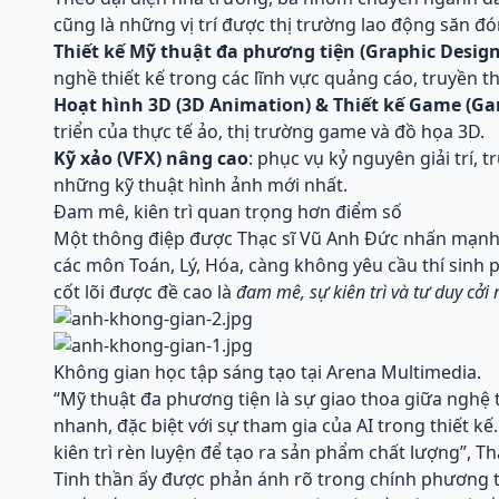
cũng là những vị trí được thị trường lao động săn đ
Thiết kế Mỹ thuật đa phương tiện (Graphic Design
nghề thiết kế trong các lĩnh vực quảng cáo, truyền thô
Hoạt hình 3D (3D Animation) & Thiết kế Game (G
triển của thực tế ảo, thị trường game và đồ họa 3D.
Kỹ xảo (VFX) nâng cao
: phục vụ kỷ nguyên giải trí, 
những kỹ thuật hình ảnh mới nhất.
Đam mê, kiên trì quan trọng hơn điểm số
Một thông điệp được Thạc sĩ Vũ Anh Đức nhấn mạnh
các môn Toán, Lý, Hóa, càng không yêu cầu thí sinh ph
cốt lõi được đề cao là
đam mê, sự kiên trì và tư duy cởi 
Không gian học tập sáng tạo tại Arena Multimedia.
“Mỹ thuật đa phương tiện là sự giao thoa giữa nghệ 
nhanh, đặc biệt với sự tham gia của AI trong thiết kế.
kiên trì rèn luyện để tạo ra sản phẩm chất lượng”, Th
Tinh thần ấy được phản ánh rõ trong chính phương 