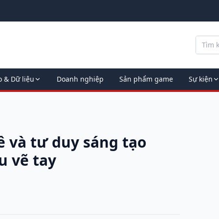
o & Dữ liệu
Doanh nghiệp
Sản phẩm game
Sự kiện
 và tư duy sáng tạo
u vẽ tay