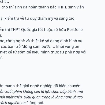
 chất:
h cho thí sinh đã hoàn thành bậc THPT, sinh viên
bài kiểm tra về tư duy thẩm mỹ và sáng tạo,
điểm thi THPT Quốc gia tốt hoặc sở hữu Portfolio
g.
c, công nghệ và thiết kế số đang định hình xu
 các bạn trẻ “dũng cảm bước ra khỏi vùng an
hiết kế từ sớm để hiểu mình thực sự phù hợp với
”.
hấn mạnh thế giới nghề nghiệp đã biến chuyển
 sản xuất phim không còn là lựa chọn bấp bênh, mà
ội phát triển. Điều quan trọng là lắng nghe và tạo
 cách nghiêm túc”
, ông nói.