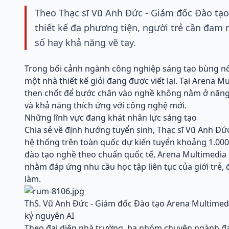
Theo Thạc sĩ Vũ Anh Đức - Giám đốc Đào tạo
thiết kế đa phương tiện, người trẻ cần đam m
số hay khả năng vẽ tay.
Trong bối cảnh ngành công nghiệp sáng tạo bùng nổ 
một nhà thiết kế giỏi đang được viết lại. Tại Arena 
then chốt để bước chân vào nghề không nằm ở năng
và khả năng thích ứng với công nghệ mới.
Những lĩnh vực đang khát nhân lực sáng tạo
Chia sẻ về định hướng tuyển sinh, Thạc sĩ Vũ Anh Đứ
hệ thống trên toàn quốc dự kiến tuyển khoảng 1.000 
đào tạo nghề theo chuẩn quốc tế, Arena Multimedia t
nhằm đáp ứng nhu cầu học tập liên tục của giới trẻ, 
làm.
ThS. Vũ Anh Đức - Giám đốc Đào tạo Arena Multimed
kỷ nguyên AI
Theo đại diện nhà trường, ba nhóm chuyên ngành đang