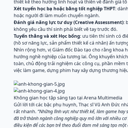
thiết kế theo hướng linh hoạt và thiên về đánh giá tố
Xét tuyển học bạ hoặc bằng tốt nghiệp THPT
: dàn
hoặc người đi làm muốn chuyển ngành.
Đánh giá năng lực tư duy (Creative Assessment)
: 
không yêu cầu thí sinh phải biết vẽ tay trước đó.
Tuyển thẳng và xét Học bổng
: ưu tiên thí sinh có 
(hồ sơ năng lực, sản phẩm thiết kế cá nhân) ấn tượn
Nhìn rộng hơn, vị Giám đốc Đào tạo cho rằng khoa họ
hướng nghề nghiệp của tương lai. Ông khuyến khích
toàn, chủ động trải nghiệm các công cụ, phần mềm t
việc làm game, dựng phim hay xây dựng thương hiệu
Không gian học tập sáng tạo tại Arena Multimedia
Gửi lời tới các bậc phụ huynh, Thạc sĩ Vũ Anh Đức n
rất nhanh.
“Những lĩnh vực như thiết kế, làm game hay
đã trở thành ngành công nghiệp quy mô lớn với nhiều cơ h
điều kiện để các bạn trẻ theo đuổi đam mê sáng tạo một