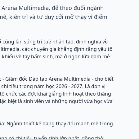
 Arena Multimedia, để theo đuổi ngành
ê, kiên trì và tư duy cởi mở thay vì điểm
cùng làn sóng trí tuệ nhân tạo, định nghĩa về
Multimedia, các chuyên gia khẳng định rằng yếu tố
 khiếu vẽ tay bẩm sinh, mà ở ngọn lửa đam mê
c - Giám đốc Đào tạo Arena Multimedia - cho biết
chỉ tiêu trong năm học 2026 - 2027. Là đơn vị
ổ chức các đợt khai giảng linh hoạt theo tháng
đặc biệt là sinh viên và những người vừa học vừa
ia: Ngành thiết kế đang thay đổi mạnh mẽ trong
 có chỉ tiêu tuyển sinh lớn nhất, đồng thời