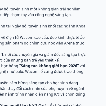
y hội tuyển sinh một không gian trải nghiệm
c tiếp chạm tay vào công nghệ sáng tạo.
nh tại Ngày hội tuyển sinh khối các ngành Khoa
g vẽ điện tử Wacom cao cấp, đeo kính thực tế ảo
ững sản phẩm do chính cựu học viên Arena thực
-1
, nơi các chuyên gia và giám đốc sáng tạo trực
c của những bạn trẻ yêu thiết kế.
t học bổng
“Sáng tạo không giới hạn 2026”
với
g nghệ như balo, Wacom, ổ cứng được trao thông
uyền cảm hứng sáng tạo cho học sinh đang
hần thay đổi cách nhìn của phụ huynh về ngành
rên hành trình nhận diện năng lực và chọn đúng
Công nghệ lần thứ 2
được tổ chức với sự phối