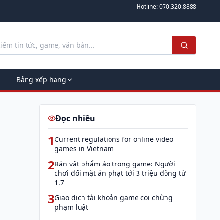
Hotline:
070.320.8888
Bảng xếp hạng
Đọc nhiều
1
Current regulations for online video
games in Vietnam
2
Bán vật phẩm ảo trong game: Người
chơi đối mặt án phạt tới 3 triệu đồng từ
1.7
3
Giao dịch tài khoản game coi chừng
phạm luật