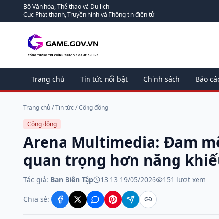
Bộ Văn hóa, Thể thao và Du lịch
Cục Phát thanh, Truyền hình và Thông tin điện tử
Trang chủ
Tin tức nổi bật
Chính sách
Báo cá
Trang chủ
/
Tin tức
/
Cộng đồng
Cộng đồng
Arena Multimedia: Đam mê
quan trọng hơn năng khiế
Tác giả:
Ban Biên Tập
13:13 19/05/2026
151
lượt xem
Chia sẻ: