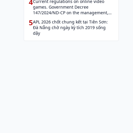
4
Current regulations on online video
games. Government Decree
147/2024/ND-CP on the management,
provision, and use of Internet services
5
APL 2026 chốt chung kết tại Tiên Sơn:
and cyber information (Decree 147)
Đà Nẵng chờ ngày kỳ tích 2019 sống
dậy