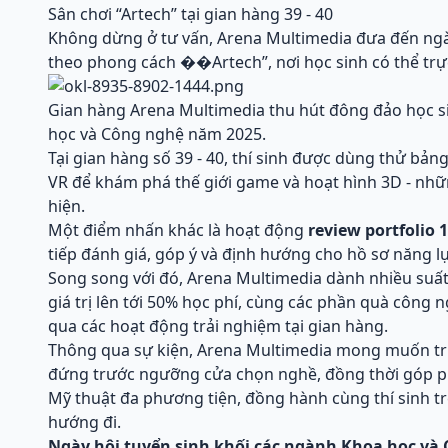
Sân chơi “Artech” tại gian hàng 39 - 40
Không dừng ở tư vấn, Arena Multimedia đưa đến ngà
theo phong cách ��Artech”, nơi học sinh có thể trự
Gian hàng Arena Multimedia thu hút đông đảo học si
học và Công nghệ năm 2025.
Tại gian hàng số 39 - 40, thí sinh được dùng thử bản
VR để khám phá thế giới game và hoạt hình 3D - nh
hiện.
Một điểm nhấn khác là hoạt động
review portfolio 1
tiếp đánh giá, góp ý và định hướng cho hồ sơ năng lự
Song song với đó, Arena Multimedia dành nhiều suấ
giá trị lên tới 50% học phí, cùng các phần quà côn
qua các hoạt động trải nghiệm tại gian hàng.
Thông qua sự kiện, Arena Multimedia mong muốn tr
đứng trước ngưỡng cửa chọn nghề, đồng thời góp p
Mỹ thuật đa phương tiện, đồng hành cùng thí sinh t
hướng đi.
Ngày hội tuyển sinh khối các ngành Khoa học và 