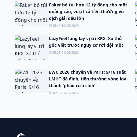
Faker bỏ túi hơn 12 tỷ đồng cho một
quảng cáo, vượt cả tiền thưởng vô
địch giải đấu lớn
15:49 19/06/2026
LazyFeel lung lay vị trí KRX: Xạ thủ
gốc Việt trước nguy cơ rời đội một
15:23 04/06/2026
EWC 2026 chuyển về Paris: 9/16 suất
LMHT đã định, tiền thưởng vòng loại
thành 'phao cứu sinh'
16:16 27/05/2026