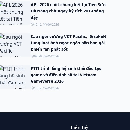
APL 2026 chốt chung kết tại Tiên Sơn:
Đà Nẵng chờ ngày kỳ tích 2019 sống
dậy
10:12 14/06/2026
Sau ngôi vương VCT Pacific, f0rsakeN
tung loạt ảnh ngọt ngào bên bạn gái
khiến fan phát sốt
08:59 28/05/2026
PTIT trình làng hệ sinh thái đào tạo
game và điện ảnh số tại Vietnam
Gameverse 2026
13:14 19/05/2026
Liên hệ