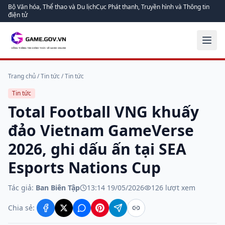
Bộ Văn hóa, Thể thao và Du lịch
Cục Phát thanh, Truyền hình và Thông tin
điện tử
Trang chủ
/
Tin tức
/
Tin tức
Tin tức
Total Football VNG khuấy
đảo Vietnam GameVerse
2026, ghi dấu ấn tại SEA
Esports Nations Cup
Tác giả:
Ban Biên Tập
13:14 19/05/2026
126
lượt xem
Chia sẻ: