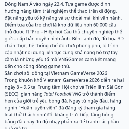
Đông Nam Á vào ngày 22.4. Tựa game được định
hướng nâng tầm trải nghiệm thể thao trên di động,
đặt nặng yếu tố kỹ năng và sự thoải mái khi vận hành.
Điểm tựa của trò chơi là kho dữ liệu hơn 60.000 cầu
thủ được FIFPro – Hiệp hội Cầu thủ chuyên nghiệp thế
giới – cấp bản quyền hình ảnh. Bên cạnh đó, đồ họa 3D
chân thực, hệ thống chế độ chơi phong phú, lộ trình
cập nhật nội dung liên tục cùng khả năng hỗ trợ tay
cầm là những yếu tố mà VNGGames cam kết mang
đến cho cộng đồng game thủ.
Sân chơi sôi động tại Vietnam GameVerse 2026
Trong khuôn khổ Vietnam GameVerse 2026 diễn ra hai
ngày 8 – 9.5 tại Trung tâm Hội chợ và Triển lãm Sài Gòn
(SECC), gian hàng
Total Football VNG
trở thành điểm
hẹn của giới trẻ yêu bóng đá. Ngay từ ngày đầu, hàng
nghìn "Huấn luyện viên" đã đăng ký tham gia hàng
loạt thử thách như đối kháng trực tiếp, tâng bóng
bằng đầu hay đo độ nhạy phản xạ để tranh các phần
quà giá trị.