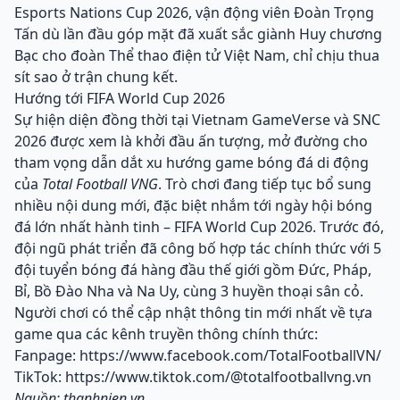
Esports Nations Cup 2026, vận động viên Đoàn Trọng
Tấn dù lần đầu góp mặt đã xuất sắc giành Huy chương
Bạc cho đoàn Thể thao điện tử Việt Nam, chỉ chịu thua
sít sao ở trận chung kết.
Hướng tới FIFA World Cup 2026
Sự hiện diện đồng thời tại Vietnam GameVerse và SNC
2026 được xem là khởi đầu ấn tượng, mở đường cho
tham vọng dẫn dắt xu hướng game bóng đá di động
của
Total Football VNG
. Trò chơi đang tiếp tục bổ sung
nhiều nội dung mới, đặc biệt nhắm tới ngày hội bóng
đá lớn nhất hành tinh – FIFA World Cup 2026. Trước đó,
đội ngũ phát triển đã công bố hợp tác chính thức với 5
đội tuyển bóng đá hàng đầu thế giới gồm Đức, Pháp,
Bỉ, Bồ Đào Nha và Na Uy, cùng 3 huyền thoại sân cỏ.
Người chơi có thể cập nhật thông tin mới nhất về tựa
game qua các kênh truyền thông chính thức:
Fanpage:
https://www.facebook.com/TotalFootballVN/
TikTok:
https://www.tiktok.com/@totalfootballvng.vn
Nguồn: thanhnien.vn