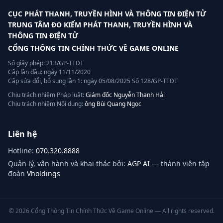
CỤC PHÁT THANH, TRUYỀN HÌNH VÀ THÔNG TIN ĐIỆN TỬ
TRUNG TÂM ĐO KIỂM PHÁT THANH, TRUYỀN HÌNH VÀ
THÔNG TIN ĐIỆN TỬ
CỔNG THÔNG TIN CHÍNH THỨC VỀ GAME ONLINE
Số giấy phép: 213/GP-TTĐT
Cấp lần đầu: ngày 11/11/2020
Cấp sửa đổi, bổ sung lần 1: ngày 05/08/2025 Số 128/GP-TTĐT
Chịu trách nhiệm Pháp luật:
Giám đốc Nguyễn Thanh Hải
Chịu trách nhiệm Nội dung:
ông Bùi Quang Ngọc
Liên hệ
Hotline:
070.320.8888
Quản lý, vận hành và khai thác bởi:
AGP AI
— thành viên tập
đoàn
Vholdings
©
2026
Cổng Thông Tin Chính Thức Về Game Online — All rights reserved.