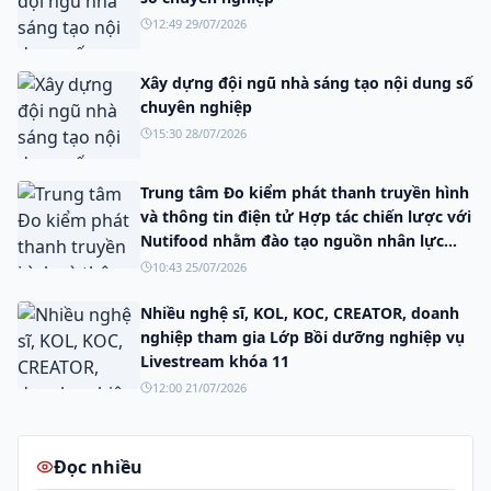
12:49 29/07/2026
Xây dựng đội ngũ nhà sáng tạo nội dung số
chuyên nghiệp
15:30 28/07/2026
Trung tâm Đo kiểm phát thanh truyền hình
và thông tin điện tử Hợp tác chiến lược với
Nutifood nhằm đào tạo nguồn nhân lực
truyền thông số.
10:43 25/07/2026
Nhiều nghệ sĩ, KOL, KOC, CREATOR, doanh
nghiệp tham gia Lớp Bồi dưỡng nghiệp vụ
Livestream khóa 11
12:00 21/07/2026
Đọc nhiều