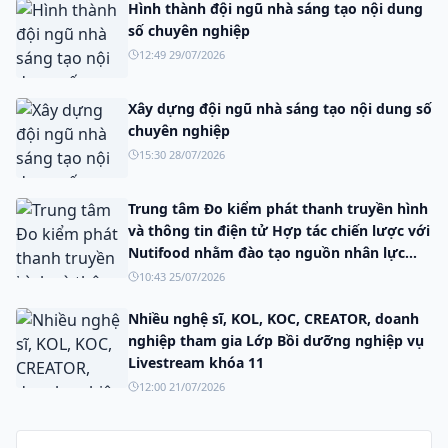
Hình thành đội ngũ nhà sáng tạo nội dung
số chuyên nghiệp
12:49 29/07/2026
Xây dựng đội ngũ nhà sáng tạo nội dung số
chuyên nghiệp
15:30 28/07/2026
Trung tâm Đo kiểm phát thanh truyền hình
và thông tin điện tử Hợp tác chiến lược với
Nutifood nhằm đào tạo nguồn nhân lực
truyền thông số.
10:43 25/07/2026
Nhiều nghệ sĩ, KOL, KOC, CREATOR, doanh
nghiệp tham gia Lớp Bồi dưỡng nghiệp vụ
Livestream khóa 11
12:00 21/07/2026