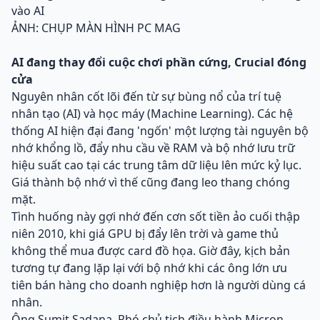
vào AI
ẢNH: CHỤP MÀN HÌNH PC MAG
AI đang thay đổi cuộc chơi phần cứng, Crucial đóng
cửa
Nguyên nhân cốt lõi đến từ sự bùng nổ của trí tuệ
nhân tạo (AI) và học máy (Machine Learning). Các hệ
thống AI hiện đại đang 'ngốn' một lượng tài nguyên bộ
nhớ khổng lồ, đẩy nhu cầu về RAM và bộ nhớ lưu trữ
hiệu suất cao tại các trung tâm dữ liệu lên mức kỷ lục.
Giá thành bộ nhớ vì thế cũng đang leo thang chóng
mặt.
Tình huống này gợi nhớ đến cơn sốt tiền ảo cuối thập
niên 2010, khi giá GPU bị đẩy lên trời và game thủ
không thể mua được card đồ họa. Giờ đây, kịch bản
tương tự đang lặp lại với bộ nhớ khi các ông lớn ưu
tiên bán hàng cho doanh nghiệp hơn là người dùng cá
nhân.
Ông Sumit Sadana, Phó chủ tịch điều hành Micron,