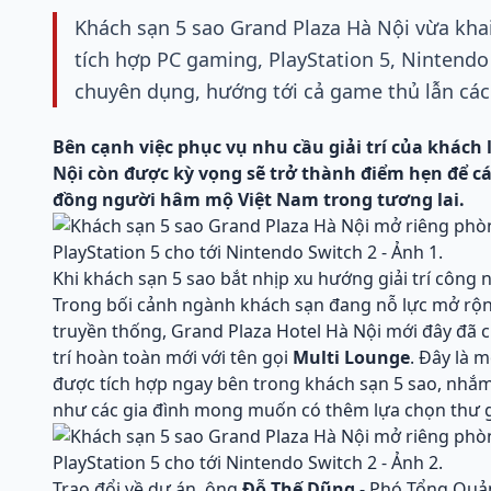
Khách sạn 5 sao Grand Plaza Hà Nội vừa khai
tích hợp PC gaming, PlayStation 5, Nintendo
chuyên dụng, hướng tới cả game thủ lẫn các 
Bên cạnh việc phục vụ nhu cầu giải trí của khách
Nội còn được kỳ vọng sẽ trở thành điểm hẹn để các
đồng người hâm mộ Việt Nam trong tương lai.
Khi khách sạn 5 sao bắt nhịp xu hướng giải trí công 
Trong bối cảnh ngành khách sạn đang nỗ lực mở rộng
truyền thống, Grand Plaza Hotel Hà Nội mới đây đã 
trí hoàn toàn mới với tên gọi
Multi Lounge
. Đây là 
được tích hợp ngay bên trong khách sạn 5 sao, nhắm
như các gia đình mong muốn có thêm lựa chọn thư g
Trao đổi về dự án, ông
Đỗ Thế Dũng
- Phó Tổng Quản