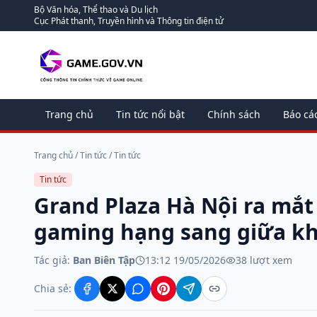
Bộ Văn hóa, Thể thao và Du lịch
Cục Phát thanh, Truyền hình và Thông tin điện tử
Trang chủ
Tin tức nổi bật
Chính sách
Báo cá
Trang chủ
/
Tin tức
/
Tin tức
Tin tức
Grand Plaza Hà Nội ra mắt
gaming hạng sang giữa kh
Tác giả:
Ban Biên Tập
13:12 19/05/2026
38
lượt xem
Chia sẻ: