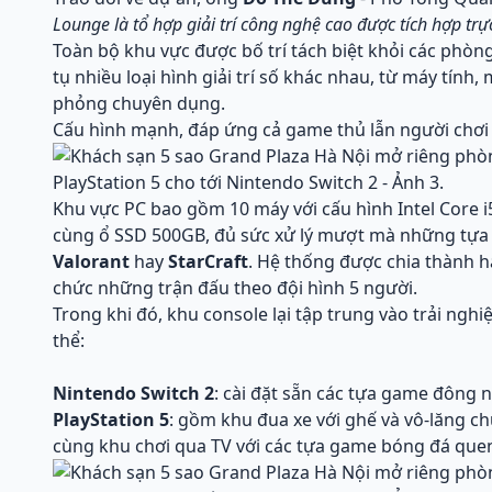
Lounge là tổ hợp giải trí công nghệ cao được tích hợp trự
Toàn bộ khu vực được bố trí tách biệt khỏi các phòn
tụ nhiều loại hình giải trí số khác nhau, từ máy tính
phỏng chuyên dụng.
Cấu hình mạnh, đáp ứng cả game thủ lẫn người chơi g
Khu vực PC bao gồm 10 máy với cấu hình Intel Core 
cùng ổ SSD 500GB, đủ sức xử lý mượt mà những tựa
Valorant
hay
StarCraft
. Hệ thống được chia thành ha
chức những trận đấu theo đội hình 5 người.
Trong khi đó, khu console lại tập trung vào trải ng
thể:
Nintendo Switch 2
: cài đặt sẵn các tựa game đông 
PlayStation 5
: gồm khu đua xe với ghế và vô-lăng 
cùng khu chơi qua TV với các tựa game bóng đá quen