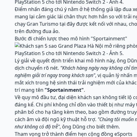
Điểm nhấn đáng chú ý nằm ở hệ thống giả lập đua xe
mang lại cảm giác lái chân thực hơn hẳn so với trả
chạy Gran Turismo tại đây được kết nối với nhau, cho
trên đường đua ảo.
Bước đi chiến lược theo mô hình "Sportainment"
Lý giải về quyết định triển khai mô hình này, ông Dũ
dịch chuyển rõ nét.
"Khách hàng ngày nay không chỉ tì
nghiệm giải trí ngay trong khách sạn"
, vị quản lý nhấn 
mắt xích trong hệ sinh thái trải nghiệm mới của khác
trí mang tên
"Sportainment"
.
Về quy mô đầu tư, đại diện khách sạn không tiết lộ 
đáng kể. Chi phí không chỉ dồn vào thiết bị như máy 
phân bổ cho hạ tầng kèm theo, bao gồm đường truyền
cách âm và đội ngũ kỹ thuật hỗ trợ.
"Chúng tôi muốn m
như không có độ trễ"
, ông Dũng cho biết thêm.
Tham vọng trở thành điểm hẹn cộng đồng eSports