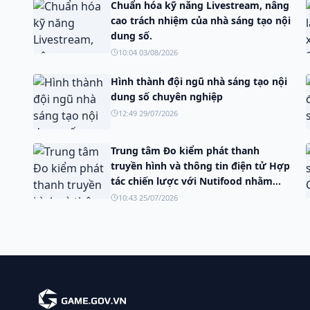
Chuẩn hóa kỹ năng Livestream, nâng
cao trách nhiệm của nhà sáng tạo nội
dung số.
10:04 03/08/2026
Hình thành đội ngũ nhà sáng tạo nội
dung số chuyên nghiệp
12:49 29/07/2026
Trung tâm Đo kiểm phát thanh
truyền hình và thông tin điện tử Hợp
tác chiến lược với Nutifood nhằm
đào tạo nguồn nhân lực truyền
10:43 25/07/2026
thông số.