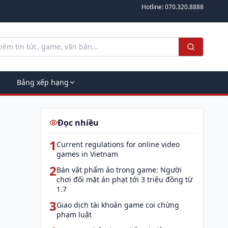
Hotline:
070.320.8888
Bảng xếp hạng
Đọc nhiều
1
Current regulations for online video
games in Vietnam
2
Bán vật phẩm ảo trong game: Người
chơi đối mặt án phạt tới 3 triệu đồng từ
1.7
3
Giao dịch tài khoản game coi chừng
phạm luật