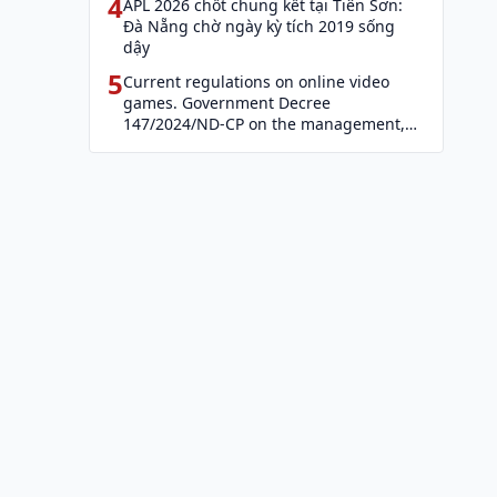
4
APL 2026 chốt chung kết tại Tiên Sơn:
Đà Nẵng chờ ngày kỳ tích 2019 sống
dậy
5
Current regulations on online video
games. Government Decree
147/2024/ND-CP on the management,
provision, and use of Internet services
and cyber information (Decree 147)