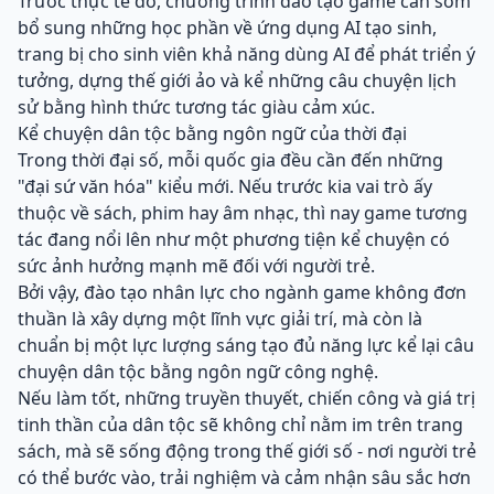
Trước thực tế đó, chương trình đào tạo game cần sớm
bổ sung những học phần về ứng dụng AI tạo sinh,
trang bị cho sinh viên khả năng dùng AI để phát triển ý
tưởng, dựng thế giới ảo và kể những câu chuyện lịch
sử bằng hình thức tương tác giàu cảm xúc.
Kể chuyện dân tộc bằng ngôn ngữ của thời đại
Trong thời đại số, mỗi quốc gia đều cần đến những
"đại sứ văn hóa" kiểu mới. Nếu trước kia vai trò ấy
thuộc về sách, phim hay âm nhạc, thì nay game tương
tác đang nổi lên như một phương tiện kể chuyện có
sức ảnh hưởng mạnh mẽ đối với người trẻ.
Bởi vậy, đào tạo nhân lực cho ngành game không đơn
thuần là xây dựng một lĩnh vực giải trí, mà còn là
chuẩn bị một lực lượng sáng tạo đủ năng lực kể lại câu
chuyện dân tộc bằng ngôn ngữ công nghệ.
Nếu làm tốt, những truyền thuyết, chiến công và giá trị
tinh thần của dân tộc sẽ không chỉ nằm im trên trang
sách, mà sẽ sống động trong thế giới số - nơi người trẻ
có thể bước vào, trải nghiệm và cảm nhận sâu sắc hơn