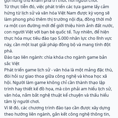
gợi hứng thú khám phá tri thức nơi người chơi.
Từ thực tiễn đó, việc phát triển các tựa game lấy cảm
hứng từ lịch sử và văn hóa Việt Nam được kỳ vọng sẽ
làm phong phú thêm thị trường nội địa, đồng thời mở
ra một con đường mới để giới thiệu hình ảnh đất nước,
con người Việt với bạn bè quốc tế. Tuy nhiên, để hiện
thực hóa mục tiêu đào tạo 5.000 nhân lực cho lĩnh vực
này, cần một loạt giải pháp đồng bộ và mang tính đột
phá.
Đào tạo liên ngành: chìa khóa cho ngành game bản
sắc Việt
Phát triển game lịch sử - văn hóa là một mảng đặc thù,
đòi hỏi sự giao thoa giữa công nghệ và khoa học xã
hội. Người làm game không chỉ cần thành thạo lập
trình hay thiết kế đồ họa, mà còn phải am hiểu lịch sử,
văn hóa, nắm bắt nghệ thuật kể chuyện và thấu hiểu
tâm lý người chơi.
Vì lẽ đó, các chương trình đào tạo cần được xây dựng
theo hướng liên ngành, gắn kết công nghệ thông tin,