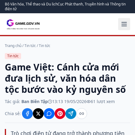
Bộ Văn hóa, Thể thao và Du lịch
Cục Phát thanh, Truyền hình và Thông tin
điện tử
Trang chủ
/
Tin tức
/
Tin tức
Tin tức
Game Việt: Cánh cửa mới
đưa lịch sử, văn hóa dân
tộc bước vào kỷ nguyên số
Tác giả:
Ban Biên Tập
13:13 19/05/2026
61
lượt xem
Chia sẻ:
Trò chơi điện tử đang trở thành phương tiện