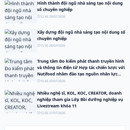
Hình thành đội ngũ nhà sáng tạo nội dung
số chuyên nghiệp
12:49 29/07/2026
Xây dựng đội ngũ nhà sáng tạo nội dung số
chuyên nghiệp
15:30 28/07/2026
Trung tâm Đo kiểm phát thanh truyền hình
và thông tin điện tử Hợp tác chiến lược với
Nutifood nhằm đào tạo nguồn nhân lực
truyền thông số.
10:43 25/07/2026
Nhiều nghệ sĩ, KOL, KOC, CREATOR, doanh
nghiệp tham gia Lớp Bồi dưỡng nghiệp vụ
Livestream khóa 11
12:00 21/07/2026