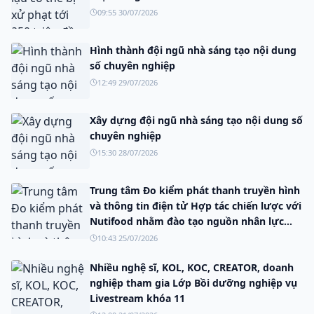
09:55 30/07/2026
Hình thành đội ngũ nhà sáng tạo nội dung
số chuyên nghiệp
12:49 29/07/2026
Xây dựng đội ngũ nhà sáng tạo nội dung số
chuyên nghiệp
15:30 28/07/2026
Trung tâm Đo kiểm phát thanh truyền hình
và thông tin điện tử Hợp tác chiến lược với
Nutifood nhằm đào tạo nguồn nhân lực
truyền thông số.
10:43 25/07/2026
Nhiều nghệ sĩ, KOL, KOC, CREATOR, doanh
nghiệp tham gia Lớp Bồi dưỡng nghiệp vụ
Livestream khóa 11