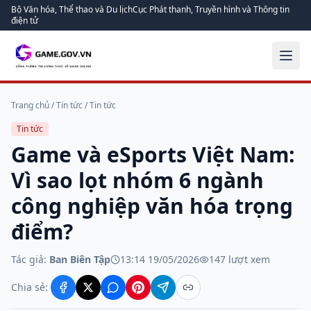
Bộ Văn hóa, Thể thao và Du lịch
Cục Phát thanh, Truyền hình và Thông tin
điện tử
Trang chủ
/
Tin tức
/
Tin tức
Tin tức
Game và eSports Việt Nam:
Vì sao lọt nhóm 6 ngành
công nghiệp văn hóa trọng
điểm?
Tác giả:
Ban Biên Tập
13:14 19/05/2026
147
lượt xem
Chia sẻ: