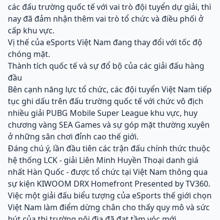
các đấu trường quốc tế với vai trò đội tuyển dự giải, thì
nay đã đảm nhận thêm vai trò tổ chức và điều phối ở
cấp khu vực.
Vị thế của eSports Việt Nam đang thay đổi với tốc độ
chóng mặt.
Thành tích quốc tế và sự đổ bộ của các giải đấu hàng
đầu
Bên cạnh năng lực tổ chức, các đội tuyển Việt Nam tiếp
tục ghi dấu trên đấu trường quốc tế với chức vô địch
nhiều giải PUBG Mobile Super League khu vực, huy
chương vàng SEA Games và sự góp mặt thường xuyên
ở những sân chơi đỉnh cao thế giới.
Đáng chú ý, lần đầu tiên các trận đấu chính thức thuộc
hệ thống LCK - giải Liên Minh Huyền Thoại danh giá
nhất Hàn Quốc - được tổ chức tại Việt Nam thông qua
sự kiện KIWOOM DRX Homefront Presented by TV360.
Việc một giải đấu biểu tượng của eSports thế giới chọn
Việt Nam làm điểm dừng chân cho thấy quy mô và sức
hút của thị trường nội địa đã đạt tầm vóc mới.