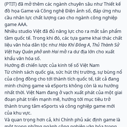
(PTIT) đã mở thêm các ngành chuyên sâu như Thiết kế
đồ họa Game và Công nghệ Điện ảnh số, đáp ứng nhu
cầu nhân lực chất lượng cao cho ngành công nghiệp
game AAA.
Nhiều studio Việt đã đủ năng lực cho ra mắt sản phẩm
tầm quốc tế. Trong khi đó, các tựa game khai thác chất
liệu văn hóa dân tộc như
Hào Khí Đông A
,
Thủ Thành Sử
Việt
hay
Quán phở anh Hai
mở ra dư địa lớn cho xuất
khẩu văn hóa số.
Hướng đi chiến lược của kinh tế số Việt Nam
Từ chính sách quốc gia, sức hút thị trường, sự bùng nổ
của cộng đồng cho tới thành tích quốc tế, tất cả đang
minh chứng game và eSports không còn là xu hướng
nhất thời. Việt Nam đang ở vạch xuất phát của một giai
đoạn phát triển mạnh mẽ, hướng tới mục tiêu trở
thành trung tâm eSports và công nghiệp game mới
của khu vực.
Và quan trọng hơn cả, khi Chính phủ xác định game là
một trong những ngành công nghiệp văn hóa trọng