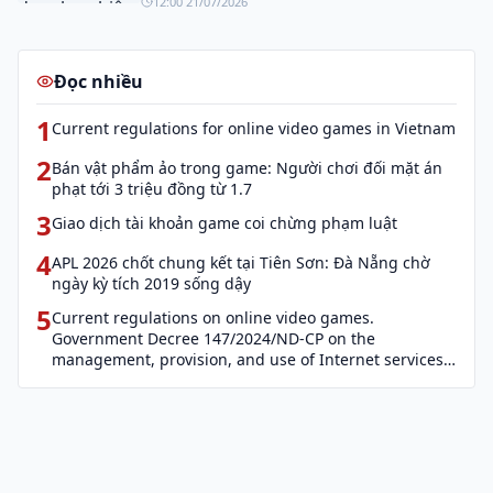
12:00 21/07/2026
Đọc nhiều
1
Current regulations for online video games in Vietnam
2
Bán vật phẩm ảo trong game: Người chơi đối mặt án
phạt tới 3 triệu đồng từ 1.7
3
Giao dịch tài khoản game coi chừng phạm luật
4
APL 2026 chốt chung kết tại Tiên Sơn: Đà Nẵng chờ
ngày kỳ tích 2019 sống dậy
5
Current regulations on online video games.
Government Decree 147/2024/ND-CP on the
management, provision, and use of Internet services
and cyber information (Decree 147)