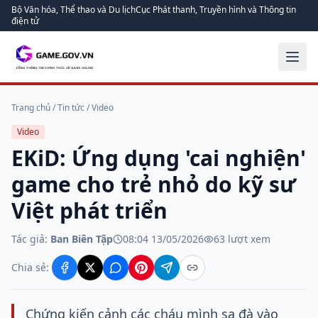
Bộ Văn hóa, Thể thao và Du lịch
Cục Phát thanh, Truyền hình và Thông tin
điện tử
Trang chủ
/
Tin tức
/
Video
Video
EKiD: Ứng dụng 'cai nghiện'
game cho trẻ nhỏ do kỹ sư
Việt phát triển
Tác giả:
Ban Biên Tập
08:04 13/05/2026
63
lượt xem
Chia sẻ:
Chứng kiến cảnh các cháu mình sa đà vào