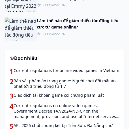
13:13 19/05/2026
Làm thế nào để giảm thiểu tác động tiêu
cực từ game online?
13:13 19/05/2026
Đọc nhiều
1
Current regulations for online video games in Vietnam
2
Bán vật phẩm ảo trong game: Người chơi đối mặt án
phạt tới 3 triệu đồng từ 1.7
3
Giao dịch tài khoản game coi chừng phạm luật
4
Current regulations on online video games.
Government Decree 147/2024/ND-CP on the
management, provision, and use of Internet services
and cyber information (Decree 147)
5
APL 2026 chốt chung kết tại Tiên Sơn: Đà Nẵng chờ