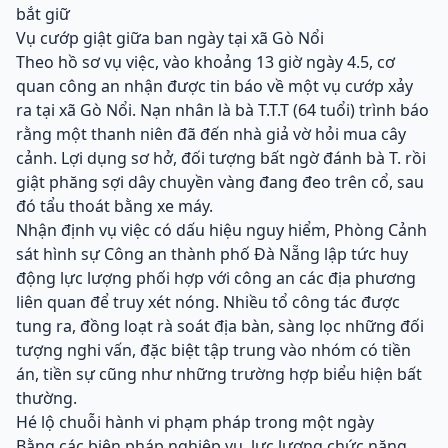
bắt giữ
Vụ cướp giật giữa ban ngày tại xã Gò Nổi
Theo hồ sơ vụ việc, vào khoảng 13 giờ ngày 4.5, cơ
quan công an nhận được tin báo về một vụ cướp xảy
ra tại xã Gò Nổi. Nạn nhân là bà T.T.T (64 tuổi) trình báo
rằng một thanh niên đã đến nhà giả vờ hỏi mua cây
cảnh. Lợi dụng sơ hở, đối tượng bất ngờ đánh bà T. rồi
giật phăng sợi dây chuyền vàng đang đeo trên cổ, sau
đó tẩu thoát bằng xe máy.
Nhận định vụ việc có dấu hiệu nguy hiểm, Phòng Cảnh
sát hình sự Công an thành phố Đà Nẵng lập tức huy
động lực lượng phối hợp với công an các địa phương
liên quan để truy xét nóng. Nhiều tổ công tác được
tung ra, đồng loạt rà soát địa bàn, sàng lọc những đối
tượng nghi vấn, đặc biệt tập trung vào nhóm có tiền
án, tiền sự cũng như những trường hợp biểu hiện bất
thường.
Hé lộ chuỗi hành vi phạm pháp trong một ngày
Bằng các biện pháp nghiệp vụ, lực lượng chức năng