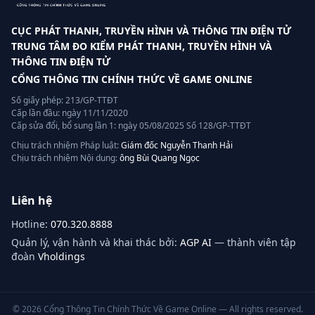
CỤC PHÁT THANH, TRUYỀN HÌNH VÀ THÔNG TIN ĐIỆN TỬ
TRUNG TÂM ĐO KIỂM PHÁT THANH, TRUYỀN HÌNH VÀ
THÔNG TIN ĐIỆN TỬ
CỔNG THÔNG TIN CHÍNH THỨC VỀ GAME ONLINE
Số giấy phép: 213/GP-TTĐT
Cấp lần đầu: ngày 11/11/2020
Cấp sửa đổi, bổ sung lần 1: ngày 05/08/2025 Số 128/GP-TTĐT
Chịu trách nhiệm Pháp luật:
Giám đốc Nguyễn Thanh Hải
Chịu trách nhiệm Nội dung:
ông Bùi Quang Ngọc
Liên hệ
Hotline:
070.320.8888
Quản lý, vận hành và khai thác bởi:
AGP AI
— thành viên tập
đoàn
Vholdings
©
2026
Cổng Thông Tin Chính Thức Về Game Online — All rights reserved.