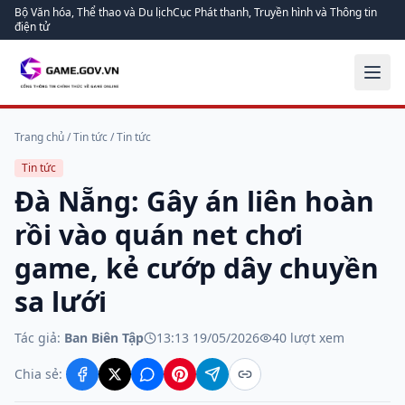
Bộ Văn hóa, Thể thao và Du lịch
Cục Phát thanh, Truyền hình và Thông tin
điện tử
Trang chủ
/
Tin tức
/
Tin tức
Tin tức
Đà Nẵng: Gây án liên hoàn
rồi vào quán net chơi
game, kẻ cướp dây chuyền
sa lưới
Tác giả:
Ban Biên Tập
13:13 19/05/2026
40
lượt xem
Chia sẻ: