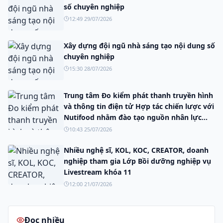
số chuyên nghiệp
12:49 29/07/2026
Xây dựng đội ngũ nhà sáng tạo nội dung số
chuyên nghiệp
15:30 28/07/2026
Trung tâm Đo kiểm phát thanh truyền hình
và thông tin điện tử Hợp tác chiến lược với
Nutifood nhằm đào tạo nguồn nhân lực
truyền thông số.
10:43 25/07/2026
Nhiều nghệ sĩ, KOL, KOC, CREATOR, doanh
nghiệp tham gia Lớp Bồi dưỡng nghiệp vụ
Livestream khóa 11
12:00 21/07/2026
Đọc nhiều