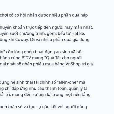
 chơi có cơ hội nhận được nhiều phần quà hấp
c chuyển khoản trực tiếp đến người may mắn nhất.
uyên suốt chương trình, gồm: bếp từ Hafele,
không khí Coway, LG và nhiều phần quà gia dụng
ân" còn lồng ghép hoạt động an sinh xã hội.
g hành cùng BIDV mang "Quà Tết cho người
mai nhất sẽ nhận phiếu mua hàng VnShop trị giá
ng hệ sinh thái tài chính số "all-in-one" mà
chỉ đáp ứng nhu cầu thanh toán, quản lý tài
ải trí, mang đến sự tiện lợi trong một nền tảng
hanh toán số và tạo sự gắn kết với người dùng