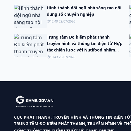
Hình thành đội ngũ nhà sáng tạo nội
dung số chuyên nghiệp
12:49 29/07/2026
Trung tâm Đo kiểm phát thanh
truyền hình và thông tin điện tử Hợp
tác chiến lược với Nutifood nhằm
đào tạo nguồn nhân lực truyền
10:43 25/07/2026
thông số.
CỤC PHÁT THANH, TRUYỀN HÌNH VÀ THÔNG TIN ĐIỆN TỬ
TRUNG TÂM ĐO KIỂM PHÁT THANH, TRUYỀN HÌNH VÀ THÔ
CỔNG THÔNG TIN CHÍNH THỨC VỀ GAME ONLINE