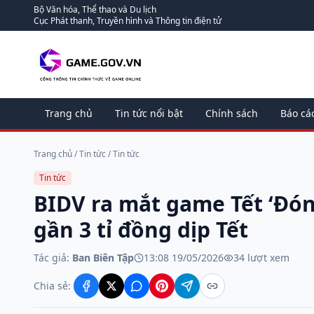
Bộ Văn hóa, Thể thao và Du lịch
Cục Phát thanh, Truyền hình và Thông tin điện tử
Trang chủ
Tin tức nổi bật
Chính sách
Báo cá
Trang chủ
/
Tin tức
/
Tin tức
Tin tức
BIDV ra mắt game Tết ‘Đón
gần 3 tỉ đồng dịp Tết
Tác giả:
Ban Biên Tập
13:08 19/05/2026
34
lượt xem
Chia sẻ: