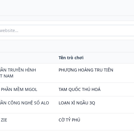
Tên trò chơi
HẦN TRUYỀN HÌNH
PHƯỢNG HOÀNG TRU TIÊN
ỆT NAM
H PHẦN MỀM MGOL
TAM QUỐC THÚ HOÁ
HẦN CÔNG NGHỆ SỐ ALO
LOẠN XÌ NGẦU 3Q
ZIE
CỜ TỶ PHÚ