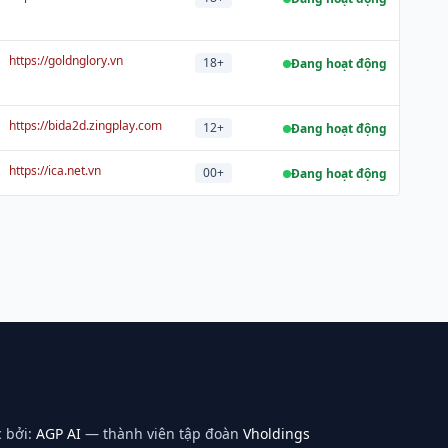
https://goldnglory.vn
18+
Đang hoạt động
https://bida2d.zingplay.com
12+
Đang hoạt động
https://ica.net.vn
00+
Đang hoạt động
 bởi:
AGP AI
— thành viên tập đoàn
Vholdings