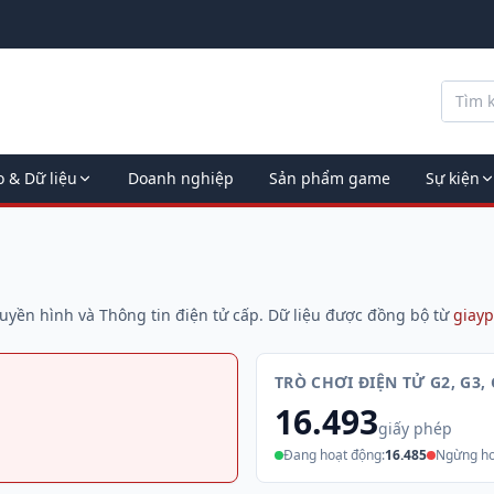
o & Dữ liệu
Doanh nghiệp
Sản phẩm game
Sự kiện
ruyền hình và Thông tin điện tử cấp. Dữ liệu được đồng bộ từ
giayp
TRÒ CHƠI ĐIỆN TỬ G2, G3, 
16.493
giấy phép
Đang hoạt động:
16.485
Ngừng ho