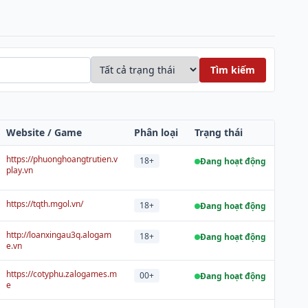
Tìm kiếm
Website / Game
Phân loại
Trạng thái
https://phuonghoangtrutien.v
18+
Đang hoạt động
play.vn
https://tqth.mgol.vn/
18+
Đang hoạt động
http://loanxingau3q.alogam
18+
Đang hoạt động
e.vn
https://cotyphu.zalogames.m
00+
Đang hoạt động
e