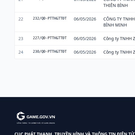
THIÊN BÌNH
22
06/05/2026
CÔNG TY TNHH
232/QĐ-PTTH&TTĐT
BÌNH MINH
23
06/05/2026
Công ty TNHH Z
227/QĐ-PTTH&TTĐT
24
06/05/2026
Công ty TNHH Z
230/QĐ-PTTH&TTĐT
CỤC PHÁT THANH, TRUYỀN HÌNH VÀ THÔNG TIN ĐIỆN TỬ