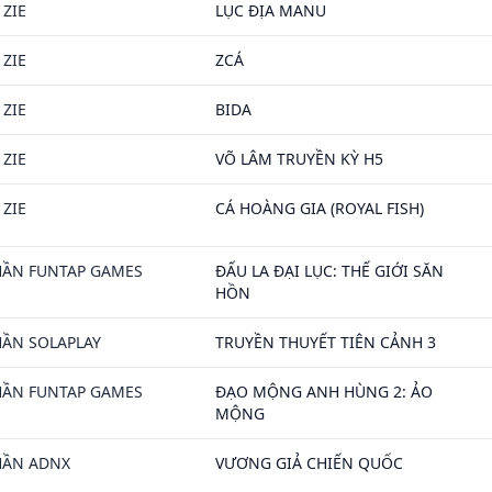
ZIE
LỤC ĐỊA MANU
ZIE
ZCÁ
ZIE
BIDA
ZIE
VÕ LÂM TRUYỀN KỲ H5
ZIE
CÁ HOÀNG GIA (ROYAL FISH)
HẦN FUNTAP GAMES
ĐẤU LA ĐẠI LỤC: THẾ GIỚI SĂN
HỒN
HẦN SOLAPLAY
TRUYỀN THUYẾT TIÊN CẢNH 3
HẦN FUNTAP GAMES
ĐẠO MỘNG ANH HÙNG 2: ẢO
MỘNG
HẦN ADNX
VƯƠNG GIẢ CHIẾN QUỐC