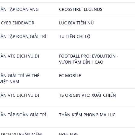
HẦN TẬP ĐOÀN VNG
CROSSFIRE: LEGENDS
 CYEB ENDEAVOR
LỤC ĐỊA TIÊN NỮ
ẦN TẬP ĐOÀN GIẢI TRÍ
TU TIÊN CHI LỘ
ẦN VTC DỊCH VỤ DI
FOOTBALL PRO: EVOLUTION -
VƯƠN TẦM ĐỈNH CAO
ẦN GIẢI TRÍ VÀ THỂ
FC MOBILE
VIỆT NAM
ẦN VTC DỊCH VỤ DI
TS ORIGIN VTC: XUẤT CHIẾN
ẦN TẬP ĐOÀN GIẢI TRÍ
THẦN KIẾM PHONG MA LỤC
 DỊCH VỤ PHẦN MỀM
FREE FIRE