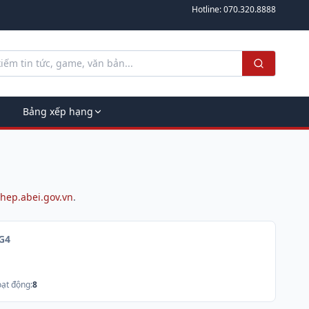
Hotline:
070.320.8888
Bảng xếp hạng
hep.abei.gov.vn
.
G4
ạt động:
8