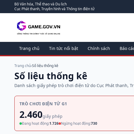
Bộ Văn hóa, Thể thao và Du lịch
Cục Phát thanh, Truyền hình và Thông tin điện tử
Trang chủ
Tin tức nổi bật
Chính sách
Báo cá
Trang chủ
›
Số liệu thống kê
Số liệu thống kê
Danh sách giấy phép trò chơi điện tử do Cục Phát thanh, T
TRÒ CHƠI ĐIỆN TỬ G1
2.460
giấy phép
Đang hoạt động:
1.726
Ngừng hoạt động:
730