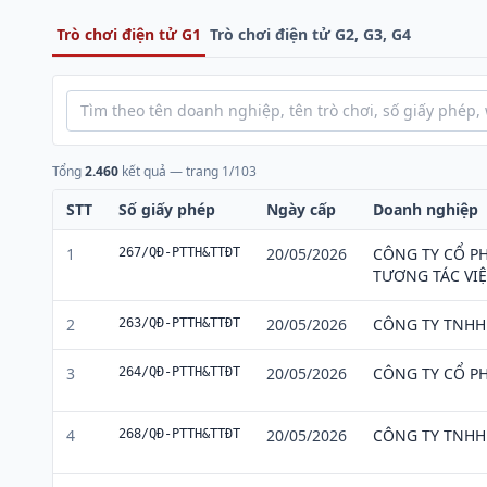
Trò chơi điện tử G1
Trò chơi điện tử G2, G3, G4
Tổng
2.460
kết quả — trang
1
/
103
STT
Số giấy phép
Ngày cấp
Doanh nghiệp
1
20/05/2026
CÔNG TY CỔ P
267/QĐ-PTTH&TTĐT
TƯƠNG TÁC VI
2
20/05/2026
CÔNG TY TNH
263/QĐ-PTTH&TTĐT
3
20/05/2026
CÔNG TY CỔ P
264/QĐ-PTTH&TTĐT
4
20/05/2026
CÔNG TY TNHH 
268/QĐ-PTTH&TTĐT