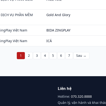
 DỊCH VỤ PHẦN MỀM
Gold And Glory
ingPlay Việt Nam
BIDA ZINGPLAY
ingPlay Việt Nam
ICÁ
1
2
3
4
5
6
7
Sau →
Liên hệ
Hotline:
070.320.8888
Quản lý, vận hành và khai thác