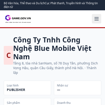
Bộ Văn hóa, Thể thao và Du lịch
Cục Phát thanh, Truyền hình và Thông tin
điện tử
Công Ty Tnhh Công
Nghệ Blue Mobile Việt
C
Nam
Tầng 8, tòa nhà SanNam, số 78 Duy Tân, phường Dịch
Vọng Hậu, quận Cầu Giấy, thành phố Hà Nội.
· Thành
lập
Loại hình
Nhân sự
PUBLISHER
—
Sản phẩm
Doanh thu