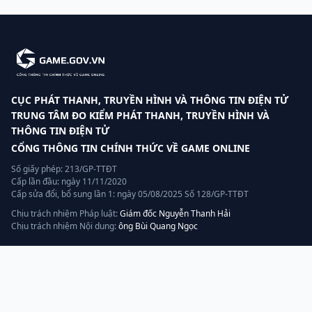
CỤC PHÁT THANH, TRUYỀN HÌNH VÀ THÔNG TIN ĐIỆN TỬ
TRUNG TÂM ĐO KIỂM PHÁT THANH, TRUYỀN HÌNH VÀ
THÔNG TIN ĐIỆN TỬ
CỔNG THÔNG TIN CHÍNH THỨC VỀ GAME ONLINE
Số giấy phép: 213/GP-TTĐT
Cấp lần đầu: ngày 11/11/2020
Cấp sửa đổi, bổ sung lần 1: ngày 05/08/2025 Số 128/GP-TTĐT
Chịu trách nhiệm Pháp luật:
Giám đốc Nguyễn Thanh Hải
Chịu trách nhiệm Nội dung:
ông Bùi Quang Ngọc
Liên hệ
Hotline:
070.320.8888
Quản lý, vận hành và khai thác bởi:
AGP AI
— thành viên tập