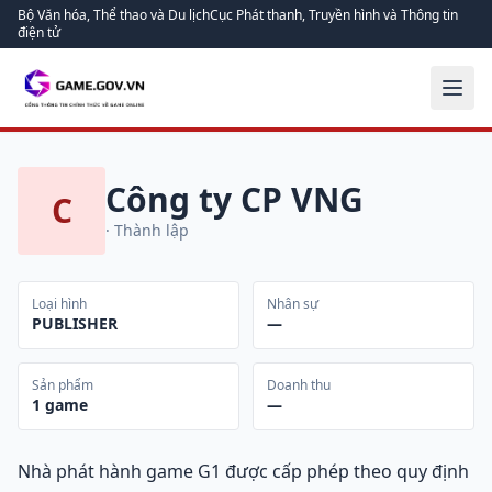
Bộ Văn hóa, Thể thao và Du lịch
Cục Phát thanh, Truyền hình và Thông tin
điện tử
Công ty CP VNG
C
· Thành lập
Loại hình
Nhân sự
PUBLISHER
—
Sản phẩm
Doanh thu
1
game
—
Nhà phát hành game G1 được cấp phép theo quy định