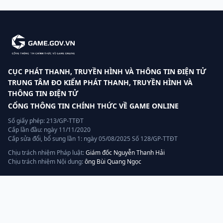
CỤC PHÁT THANH, TRUYỀN HÌNH VÀ THÔNG TIN ĐIỆN TỬ
TRUNG TÂM ĐO KIỂM PHÁT THANH, TRUYỀN HÌNH VÀ
THÔNG TIN ĐIỆN TỬ
CỔNG THÔNG TIN CHÍNH THỨC VỀ GAME ONLINE
Số giấy phép: 213/GP-TTĐT
Cấp lần đầu: ngày 11/11/2020
Cấp sửa đổi, bổ sung lần 1: ngày 05/08/2025 Số 128/GP-TTĐT
Chịu trách nhiệm Pháp luật:
Giám đốc Nguyễn Thanh Hải
Chịu trách nhiệm Nội dung:
ông Bùi Quang Ngọc
Liên hệ
Hotline:
070.320.8888
Quản lý, vận hành và khai thác bởi:
AGP AI
— thành viên tập