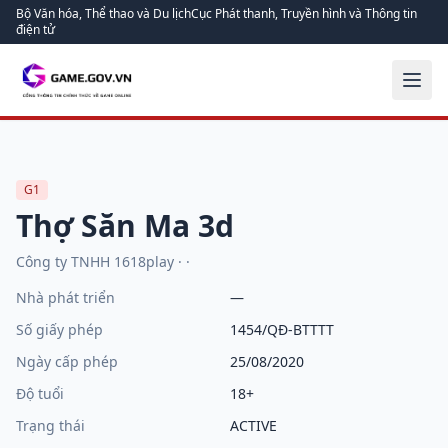
Bộ Văn hóa, Thể thao và Du lịch
Cục Phát thanh, Truyền hình và Thông tin
điện tử
G1
Thợ Săn Ma 3d
Công ty TNHH 1618play
·
·
Nhà phát triển
—
Số giấy phép
1454/QĐ-BTTTT
Ngày cấp phép
25/08/2020
Độ tuổi
18+
Trạng thái
ACTIVE