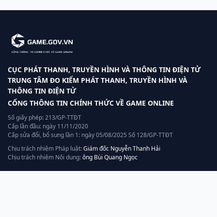
CỤC PHÁT THANH, TRUYỀN HÌNH VÀ THÔNG TIN ĐIỆN TỬ
TRUNG TÂM ĐO KIỂM PHÁT THANH, TRUYỀN HÌNH VÀ
THÔNG TIN ĐIỆN TỬ
CỔNG THÔNG TIN CHÍNH THỨC VỀ GAME ONLINE
Số giấy phép: 213/GP-TTĐT
Cấp lần đầu: ngày 11/11/2020
Cấp sửa đổi, bổ sung lần 1: ngày 05/08/2025 Số 128/GP-TTĐT
Chịu trách nhiệm Pháp luật:
Giám đốc Nguyễn Thanh Hải
Chịu trách nhiệm Nội dung:
ông Bùi Quang Ngọc
Liên hệ
Hotline:
070.320.8888
Quản lý, vận hành và khai thác bởi:
AGP AI
— thành viên tập