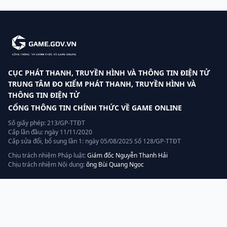
CỤC PHÁT THANH, TRUYỀN HÌNH VÀ THÔNG TIN ĐIỆN TỬ
TRUNG TÂM ĐO KIỂM PHÁT THANH, TRUYỀN HÌNH VÀ
THÔNG TIN ĐIỆN TỬ
CỔNG THÔNG TIN CHÍNH THỨC VỀ GAME ONLINE
Số giấy phép: 213/GP-TTĐT
Cấp lần đầu: ngày 11/11/2020
Cấp sửa đổi, bổ sung lần 1: ngày 05/08/2025 Số 128/GP-TTĐT
Chịu trách nhiệm Pháp luật:
Giám đốc Nguyễn Thanh Hải
Chịu trách nhiệm Nội dung:
ông Bùi Quang Ngọc
Liên hệ
Hotline:
070.320.8888
Quản lý, vận hành và khai thác bởi:
AGP AI
— thành viên tập