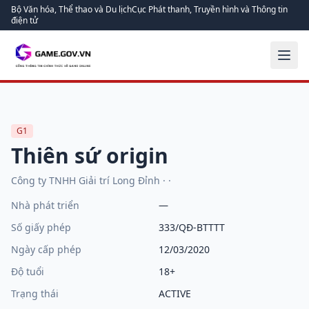
Bộ Văn hóa, Thể thao và Du lịch
Cục Phát thanh, Truyền hình và Thông tin
điện tử
G1
Thiên sứ origin
Công ty TNHH Giải trí Long Đỉnh
·
·
Nhà phát triển
—
Số giấy phép
333/QĐ-BTTTT
Ngày cấp phép
12/03/2020
Độ tuổi
18+
Trạng thái
ACTIVE