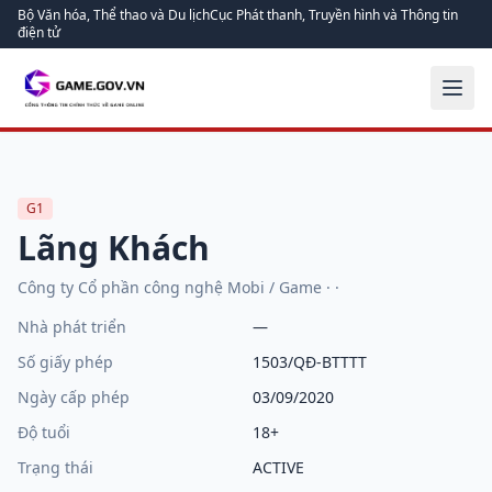
Bộ Văn hóa, Thể thao và Du lịch
Cục Phát thanh, Truyền hình và Thông tin
điện tử
G1
Lãng Khách
Công ty Cổ phần công nghệ Mobi / Game
·
·
Nhà phát triển
—
Số giấy phép
1503/QĐ-BTTTT
Ngày cấp phép
03/09/2020
Độ tuổi
18+
Trạng thái
ACTIVE