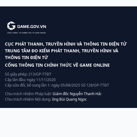
CỤC PHÁT THANH, TRUYỀN HÌNH VÀ THÔNG TIN ĐIỆN TỬ
TRUNG TÂM ĐO KIỂM PHÁT THANH, TRUYỀN HÌNH VÀ
THÔNG TIN ĐIỆN TỬ
CỔNG THÔNG TIN CHÍNH THỨC VỀ GAME ONLINE
Số giấy phép: 213/GP-TTĐT
Cấp lần đầu: ngày 11/11/2020
Cấp sửa đổi, bổ sung lần 1: ngày 05/08/2025 Số 128/GP-TTĐT
Chịu trách nhiệm Pháp luật:
Giám đốc Nguyễn Thanh Hải
Chịu trách nhiệm Nội dung:
ông Bùi Quang Ngọc
Liên hệ
Hotline:
070.320.8888
Quản lý, vận hành và khai thác bởi:
AGP AI
— thành viên tập